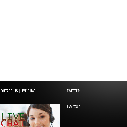
ONTACT US | LIVE CHAT
TWITTER
Twitter