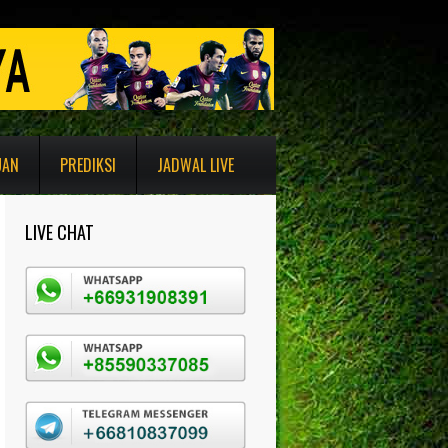
UAN
PREDIKSI
JADWAL LIVE
LIVE CHAT