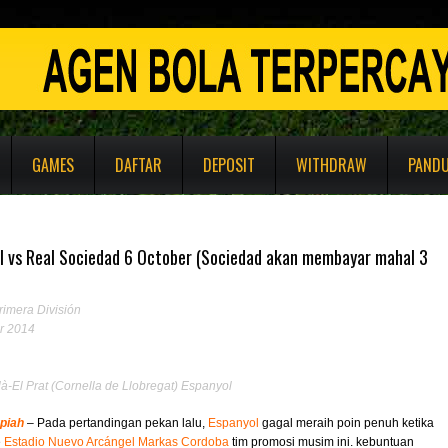
GAMES
DAFTAR
DEPOSIT
WITHDRAW
PAND
ol vs Real Sociedad 6 October (Sociedad akan membayar mahal 3
rimera División
r 2014
à-El Prat (Cornella de Llobregat) Espanyol
piah
– Pada pertandingan pekan lalu,
Espanyol
gagal meraih poin penuh ketika
e
Estadio Nuevo Arcángel Markas
Cordoba
tim promosi musim ini. kebuntuan