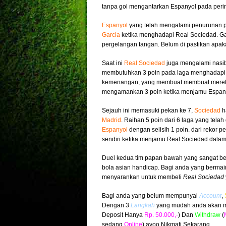
tanpa gol mengantarkan Espanyol pada pering
Espanyol
yang telah mengalami penurunan pa
Garcia
ketika menghadapi Real Sociedad. Ga
pergelangan tangan. Belum di pastikan apa
Saat ini
Real Sociedad
juga mengalami nasi
membutuhkan 3 poin pada laga menghadapi
kemenangan, yang membuat membuat mereka 
mengamankan 3 poin ketika menjamu Espan
Sejauh ini memasuki pekan ke 7,
Sociedad
h
Madrid
. Raihan 5 poin dari 6 laga yang tel
Espanyol
dengan selisih 1 poin. dari rekor 
sendiri ketika menjamu Real Sociedad dalam 
Duel kedua tim papan bawah yang sangat b
bola asian handicap. Bagi anda yang bermai
menyarankan untuk membeli
Real Sociedad
Bagi anda yang belum mempunyai
Account
,
Dengan 3
Langkah
yang mudah anda akan m
Deposit Hanya
Rp. 50.000,-
) Dan
Withdraw
(
sedang
Online
) ayoo Nikmati Sekarang.