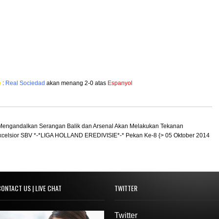
e
:
Real Sociedad
akan menang 2-0 atas
Espanyol
 Mengandalkan Serangan Balik dan Arsenal Akan Melakukan Tekanan
xcelsior SBV *-*LIGA HOLLAND EREDIVISIE*-* Pekan Ke-8 {> 05 Oktober 2014
ONTACT US | LIVE CHAT
TWITTER
Twitter