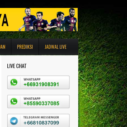
UAN
PREDIKSI
JADWAL LIVE
LIVE CHAT