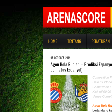
HOME
TENTANG
PERATURAN
05 OCTOBER 2014
Agen Bola Rupiah – Prediksi Espany
poin atas Espanyol)
Competition P
Date 6 Octobe
Game week 7
Kick-off 00:00
Venue Cornell
Agen Bola Ru
bertandang k