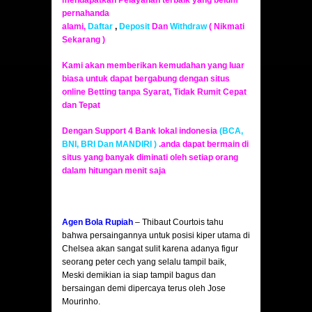
mendapatkan Pelayanan terbaik yang belum
pernahanda
alami,
Daftar
,
Deposit
Dan
Withdraw
( Nikmati
Sekarang )
Kami akan memberikan kemudahan yang luar
biasa untuk dapat bergabung dengan situs
online Betting tanpa Syarat, Tidak Rumit Cepat
dan Tepat
Dengan Support 4 Bank lokal indonesia
(BCA,
BNI, BRI Dan MANDIRI )
.anda dapat bermain di
situs yang banyak diminati oleh setiap orang
dalam hitungan menit saja
Agen Bola Rupiah
– Thibaut Courtois tahu
bahwa persaingannya untuk posisi kiper utama di
Chelsea akan sangat sulit karena adanya figur
seorang peter cech yang selalu tampil baik,
Meski demikian ia siap tampil bagus dan
bersaingan demi dipercaya terus oleh Jose
Mourinho.