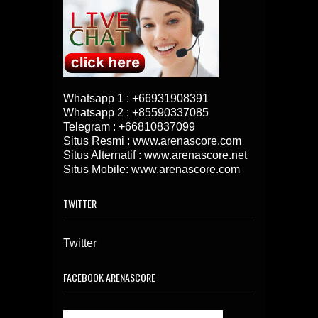
Whatsapp 1 :
+66931908391
Whatsapp 2 :
+85590337085
Telegram :
+66810837099
Situs Resmi : www.arenascore.com
Situs Alternatif : www.arenascore.net
Situs Mobile: www.arenascore.com
TWITTER
Twitter
FACEBOOK ARENASCORE