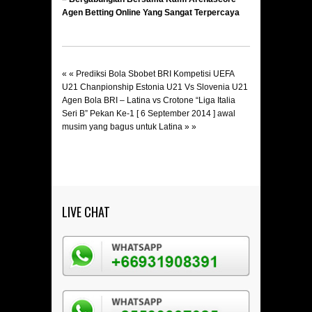
Agen Betting Online Yang Sangat Terpercaya
« «
Prediksi Bola Sbobet BRI Kompetisi UEFA
U21 Chanpionship Estonia U21 Vs Slovenia U21
Agen Bola BRI – Latina vs Crotone “Liga Italia
Seri B” Pekan Ke-1 [ 6 September 2014 ] awal
musim yang bagus untuk Latina
» »
LIVE CHAT