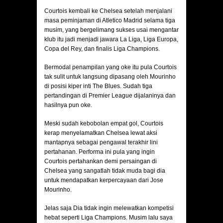
Courtois kembali ke Chelsea setelah menjalani
masa peminjaman di Atletico Madrid selama tiga
musim, yang bergelimang sukses usai mengantar
klub itu jadi menjadi jawara La Liga, Liga Europa,
Copa del Rey, dan finalis Liga Champions.
Bermodal penampilan yang oke itu pula Courtois
tak sulit untuk langsung dipasang oleh Mourinho
di posisi kiper inti The Blues. Sudah tiga
pertandingan di Premier League dijalaninya dan
hasilnya pun oke.
Meski sudah kebobolan empat gol, Courtois
kerap menyelamatkan Chelsea lewat aksi
mantapnya sebagai pengawal terakhir lini
pertahanan. Performa ini pula yang ingin
Courtois pertahankan demi persaingan di
Chelsea yang sangatlah tidak muda bagi dia
untuk mendapatkan kerpercayaan dari Jose
Mourinho.
Jelas saja Dia tidak ingin melewatkan kompetisi
hebat seperti Liga Champions. Musim lalu saya