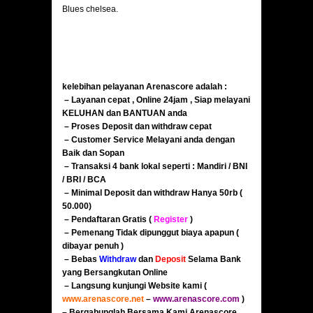
Blues chelsea.
kelebihan pelayanan Arenascore adalah :
– Layanan cepat , Online 24jam , Siap melayani
KELUHAN dan BANTUAN anda
– Proses Deposit dan withdraw cepat
– Customer Service Melayani anda dengan
Baik dan Sopan
– Transaksi 4 bank lokal seperti : Mandiri / BNI
/ BRI / BCA
– Minimal Deposit dan withdraw Hanya 50rb (
50.000)
– Pendaftaran Gratis (
Register
)
– Pemenang Tidak dipunggut biaya apapun (
dibayar penuh )
– Bebas
Withdraw
dan
Deposit
Selama Bank
yang Bersangkutan Online
– Langsung kunjungi Website kami (
www.arenascore.net
–
www.arenascore.com
)
– Bergabunglah Bersama Kami Arenascore