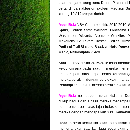
akan menjamu sang tamu Detroit Pistons di
pertandingan akbar di lakukan. Madison S
kurang 19.812 tempat duduk.
Agen Bola
NBA Championship 2015/2016 WINN
Spurs, Golden State Warriors, Oklahoma C
Washington Wizards, Memphis Grizzlies, M
Mavericks, LA Lakers, Boston Celtics, Mil
Portland Trail Blazers, Brooklyn Nets, Denv
Magic, Philadelphia 76ers.
Saat ini NBA musim 2015/2016 telah memain
ke-33 dimana pada saat ini mereka menempa
delapan poin atas empat belas kemenanga
mereka berakhir dengan buruk yakni hanya 
Penampilan terakhir, mereka berakhir kalah d
Agen Bola
m
elihat penampilan sisi tamu
Det
cukup bagus dan alhasil mereka menempati p
puluh empat poin atas tujuh belas kali men
mereka dengan mendapatkan 3 kali kemenanga
Head to head kedua tim telah memainkan 
memenangkan satu kali laga sedangkan t