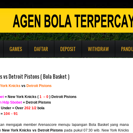
GAMES
DAFTAR
DEPOSIT
WITHDRAW
PAND
 vs Detroit Pistons ( Bola Basket )
York Knicks
vs
Detroit Pistons
et
=
New York Knicks (
1 – 0
)
Detroit Pistons
n Hdp Sbobet
=
Detroit Pistons
r Under = Over
202 1/2
bola
 =
104
–
91
kan mengajak member Arenascore menuju lapangan Bola Basket yang mana
im
New York Knicks vs Detroit Pistons
pada pukul 07:30 wib. New York Knicks