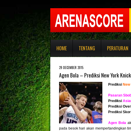
HOME
TENTANG
PERATURAN
29 DECEMBER 2015
Agen Bola – Prediksi New York Knicks
Prediksi
New 
Pasaran Sbob
Prediksi
Asia
Prediksi Ove
Prediksi Skor
Agen Bola
a
pada besok hari akan mempertandingkan t