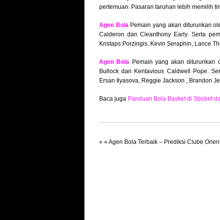
pertemuan. Pasaran taruhan lebih memilih 
Agen Bola
Pemain yang akan diturunkan ol
Calderon dan Cleanthony Early. Serta pem
Kristaps Porzingis, Kevin Seraphin, Lance Th
Agen Bola
Pemain yang akan diturunkan 
Bullock dan Kentavious Caldwell Pope. Se
Ersan Ilyasova, Reggie Jackson , Brandon Je
Baca juga
Panduan Bola Basket di Sbobet d
« «
Agen Bola Terbaik – Prediksi Clube Orien