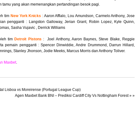
tim tamu yang akan memenangkan pertandingan besok pagi.
eh tim
New York Knicks
: Aaron Afflalo, Lou Amundson, Carmelo Anthony, Jose
ian pengganti : Langston Galloway, Jerian Grant, Robin Lopez, Kyle Quinn,
omas, Sasha Vujavic , Derrick Williams
oleh tim
Detroit Pistons
: Joel Anthony, Aaron Baynes, Steve Blake, Reggie
rta pemain pengganti : Spencer Dinwiddie, Andre Drummond, Darrun Hillard,
nnings, Stanley Jhonson, Jodie Meeks, Marcus Morris dan Anthony Toliver.
an Maxbet
.
tal Lisboa vs Moreirense (Portugal League Cup)
Agen Maxbet Bank BNI – Prediksi Cardiff City Vs Nottingham Forest
» »