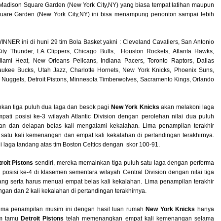
 Madison Square Garden (New York City,NY) yang biasa tempat latihan maupun
quare Garden (New York City,NY) ini bisa menampung penonton sampai lebih
ER ini di huni 29 tim Bola Basket yakni : Cleveland Cavaliers, San Antonio
ity Thunder, LA Clippers, Chicago Bulls, Houston Rockets, Atlanta Hawks,
iami Heat, New Orleans Pelicans, Indiana Pacers, Toronto Raptors, Dallas
waukee Bucks, Utah Jazz, Charlotte Hornets, New York Knicks, Phoenix Suns,
er Nuggets, Detroit Pistons, Minnesota Timberwolves, Sacramento Kings, Orlando
kan tiga puluh dua laga dan besok pagi
New York Knicks
akan melakoni laga
ti posisi ke-3 wilayah Atlantic Division dengan perolehan nilai dua puluh
n dan delapan belas kali mengalami kekalahan. Lima penampilan terakhir
satu kali kemenangan dan empat kali kekalahan di pertandingan terakhirnya.
i laga tandang atas tim Boston Celtics dengan skor 100-91.
roit Pistons
sendiri, mereka memainkan tiga puluh satu laga dengan performa
osisi ke-4 di klasemen sementara wilayah Central Division dengan nilai tiga
ang serta harus menuai empat belas kali kekalahan. Lima penampilan terakhir
n dan 2 kali kekalahan di pertandingan terakhirnya.
lima penampilan musim ini dengan hasil tuan rumah
New York Knicks
hanya
im tamu
Detroit Pistons
telah memenangkan empat kali kemenangan selama