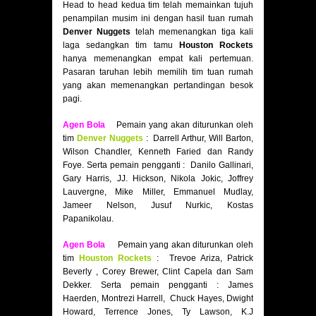
Head to head kedua tim telah memainkan tujuh
penampilan musim ini dengan hasil tuan rumah
Denver Nuggets
telah memenangkan tiga kali
laga sedangkan tim tamu
Houston Rockets
hanya memenangkan empat kali pertemuan.
Pasaran taruhan lebih memilih tim tuan rumah
yang akan memenangkan pertandingan besok
pagi.
Agen Bola
Pemain yang akan diturunkan oleh
tim
Denver Nuggets
: Darrell Arthur, Will Barton,
Wilson Chandler, Kenneth Faried dan Randy
Foye. Serta pemain pengganti : Danilo Gallinari,
Gary Harris, JJ. Hickson, Nikola Jokic, Joffrey
Lauvergne, Mike Miller, Emmanuel Mudlay,
Jameer Nelson, Jusuf Nurkic, Kostas
Papanikolau.
Agen Bola
Pemain yang akan diturunkan oleh
tim
Houston Rockets
: Trevoe Ariza, Patrick
Beverly , Corey Brewer, Clint Capela dan Sam
Dekker. Serta pemain pengganti : James
Haerden, Montrezi Harrell, Chuck Hayes, Dwight
Howard, Terrence Jones, Ty Lawson, K.J