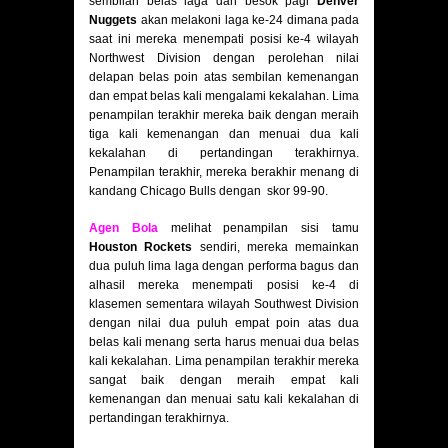
sembilan belas laga dan besok pagi
Denver
Nuggets
akan melakoni laga ke-24 dimana pada
saat ini mereka menempati posisi ke-4 wilayah
Northwest Division dengan perolehan nilai
delapan belas poin atas sembilan kemenangan
dan empat belas kali mengalami kekalahan. Lima
penampilan terakhir mereka baik dengan meraih
tiga kali kemenangan dan menuai dua kali
kekalahan di pertandingan terakhirnya.
Penampilan terakhir, mereka berakhir menang di
kandang Chicago Bulls dengan skor 99-90.
Agen Bola
m
elihat penampilan sisi tamu
Houston Rockets
sendiri, mereka memainkan
dua puluh lima laga dengan performa bagus dan
alhasil mereka menempati posisi ke-4 di
klasemen sementara wilayah Southwest Division
dengan nilai dua puluh empat poin atas dua
belas kali menang serta harus menuai dua belas
kali kekalahan. Lima penampilan terakhir mereka
sangat baik dengan meraih empat kali
kemenangan dan menuai satu kali kekalahan di
pertandingan terakhirnya.