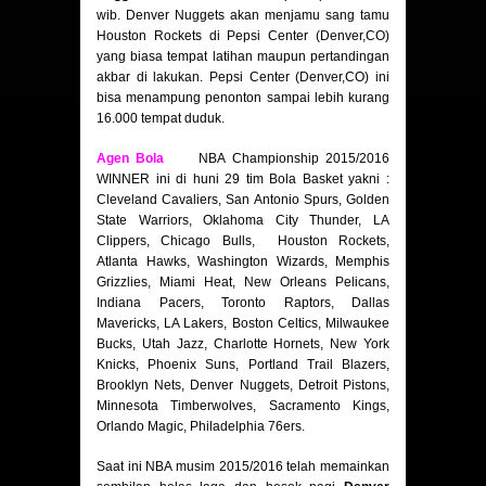
wib. Denver Nuggets akan menjamu sang tamu
Houston Rockets di Pepsi Center (Denver,CO)
yang biasa tempat latihan maupun pertandingan
akbar di lakukan. Pepsi Center (Denver,CO) ini
bisa menampung penonton sampai lebih kurang
16.000 tempat duduk.
Agen Bola
NBA Championship 2015/2016
WINNER ini di huni 29 tim Bola Basket yakni :
Cleveland Cavaliers, San Antonio Spurs, Golden
State Warriors, Oklahoma City Thunder, LA
Clippers, Chicago Bulls, Houston Rockets,
Atlanta Hawks, Washington Wizards, Memphis
Grizzlies, Miami Heat, New Orleans Pelicans,
Indiana Pacers, Toronto Raptors, Dallas
Mavericks, LA Lakers, Boston Celtics, Milwaukee
Bucks, Utah Jazz, Charlotte Hornets, New York
Knicks, Phoenix Suns, Portland Trail Blazers,
Brooklyn Nets, Denver Nuggets, Detroit Pistons,
Minnesota Timberwolves, Sacramento Kings,
Orlando Magic, Philadelphia 76ers.
Saat ini NBA musim 2015/2016 telah memainkan