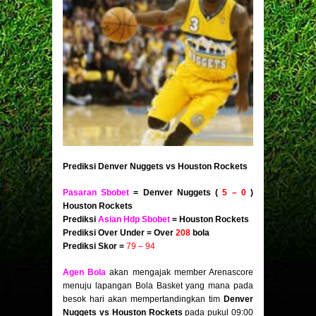
Prediksi Denver Nuggets vs Houston Rockets
Pasaran Sbobet
=
Denver Nuggets (
5 – 0
)
Houston Rockets
Prediksi
Asian Hdp Sbobet
=
Houston Rockets
Prediksi Over Under = Over
208
bola
Prediksi Skor =
79 – 94
Agen Bola
akan mengajak member Arenascore
menuju lapangan Bola Basket yang mana pada
besok hari akan mempertandingkan tim
Denver
Nuggets vs Houston Rockets
pada pukul 09:00