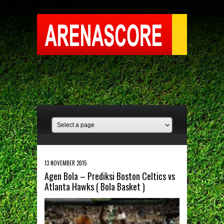
13 NOVEMBER 2015
Agen Bola – Prediksi Boston Celtics vs
Atlanta Hawks ( Bola Basket )