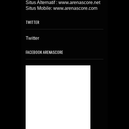
Situs Alternatif : www.arenascore.net
Situs Mobile: www.arenascore.com
TWITTER
Twitter
FACEBOOK ARENASCORE