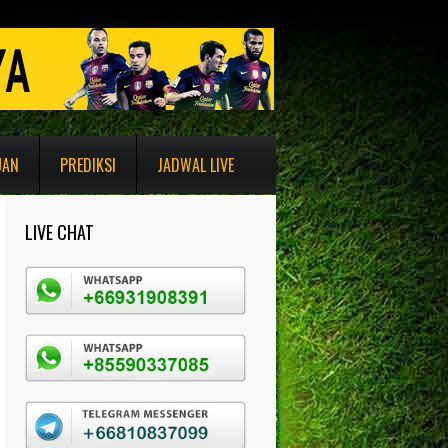
UAN
PREDIKSI
JADWAL LIVE
LIVE CHAT