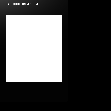
FACEBOOK ARENASCORE