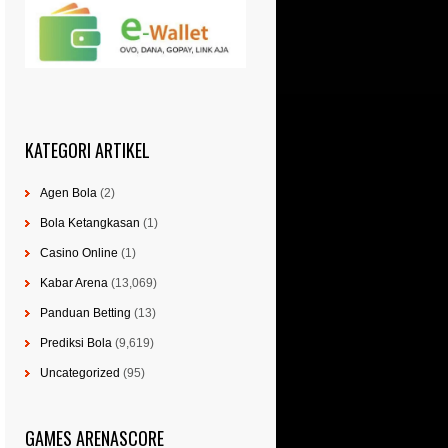
KATEGORI ARTIKEL
Agen Bola
(2)
Bola Ketangkasan
(1)
Casino Online
(1)
Kabar Arena
(13,069)
Panduan Betting
(13)
Prediksi Bola
(9,619)
Uncategorized
(95)
GAMES ARENASCORE