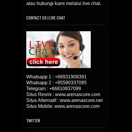
atau hubungi kami melalui live chat.
CONTACT US | LIVE CHAT
Whatsapp 1 :
+66931908391
Whatsapp 2 :
+85590337085
Telegram :
+66810837099
Situs Resmi : www.arenascore.com
Situs Alternatif : www.arenascore.net
Situs Mobile: www.arenascore.com
TWITTER