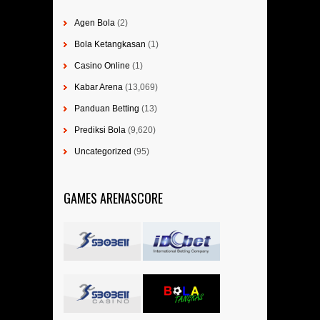
Agen Bola
(2)
Bola Ketangkasan
(1)
Casino Online
(1)
Kabar Arena
(13,069)
Panduan Betting
(13)
Prediksi Bola
(9,620)
Uncategorized
(95)
GAMES ARENASCORE