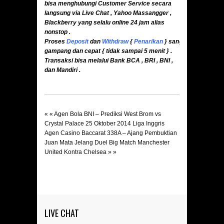
bisa menghubungi Customer Service secara
langsung via Live Chat , Yahoo Massangger ,
Blackberry yang selalu online 24 jam alias
nonstop .
Proses
Deposit
dan
Withdraw
{
Penarikan
}
sangat
gampang dan cepat { tidak sampai 5 menit } .
Transaksi bisa melalui Bank BCA , BRI , BNI ,
dan Mandiri .
« «
Agen Bola BNI – Prediksi West Brom vs
Crystal Palace 25 Oktober 2014 Liga Inggris
Agen Casino Baccarat 338A – Ajang Pembuktian
Juan Mata Jelang Duel Big Match Manchester
United Kontra Chelsea
» »
LIVE CHAT