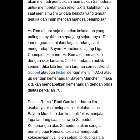
akan menjadi pembuktian mampukan Sampdoria
untuk mempertahakan rekor tak terkalahkannya
saat menjamu tim Srigala Ibukota yang tengah
terluka dan ingin mencari mangsa pelampisan .
As Roma baru saja menelan kekalahan yang
paling menyakitkan sepanjang sejarahnya . Di
luar dugaan menjalani laga kandang saat
menghadapi Bayern Munchen di ajang Liga
Champion kemarin , As Roma dipermalukan
dengan skor fantastis 1 – 7 dihadapan publik
sendiri . Jika kita bermain taruhan correct skor di
Sbobet
ataupun
Ibcbet
dengan memilih AOS atau
up dengan kemenangan Bayern Munchen , maka
kita kan mendapatkan kemenangan dengan odds
diatas perkalian 70 .
Pelatih Roma ” Rudi Garcia berharap tim
asuhanya bisa melupakan kekalahan atas
Bayern Munchen dan kembali fokus menjalani
laga tandang saat melawan Sampdoria .
Kemenangan atas Sampdoria akan sangat
penting bagi Roma untuk bisa mengobati
kekecewaannya , oleh sebab itu Rudi Garcia