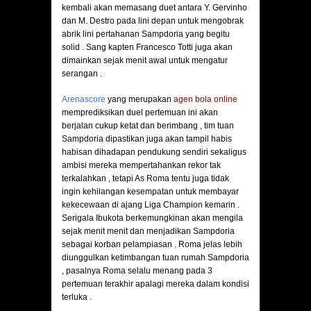
kembali akan memasang duet antara Y. Gervinho
dan M. Destro pada lini depan untuk mengobrak
abrik lini pertahanan Sampdoria yang begitu
solid . Sang kapten Francesco Totti juga akan
dimainkan sejak menit awal untuk mengatur
serangan .
Arenascore
yang merupakan
agen bola online
memprediksikan duel pertemuan ini akan
berjalan cukup ketat dan berimbang , tim tuan
Sampdoria dipastikan juga akan tampil habis
habisan dihadapan pendukung sendiri sekaligus
ambisi mereka mempertahankan rekor tak
terkalahkan , tetapi As Roma tentu juga tidak
ingin kehilangan kesempatan untuk membayar
kekecewaan di ajang Liga Champion kemarin .
Serigala Ibukota berkemungkinan akan mengila
sejak menit menit dan menjadikan Sampdoria
sebagai korban pelampiasan . Roma jelas lebih
diunggulkan ketimbangan tuan rumah Sampdoria
, pasalnya Roma selalu menang pada 3
pertemuan terakhir apalagi mereka dalam kondisi
terluka .