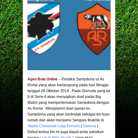
Agen Bola Online
– Prediksi Sampdoria vs As
Roma yang akan berlangsung pada hari Minggu
tanggal 26 Oktober 2014 , Pada Giornata yang ke
8 di Serie A akan menyajikan duel partai Big
Match yang mempertemukan Sampdoria dengan
As Roma . Menjalamni duel panas ini ,
Sampdoria yang akan bertindak sebagai tim tuan
rumah dan akan menjamu Serigala Ibukota di
Stadio Comunale Luigi Ferraris
(
Genova
) .
Debut kedua tim ini juga dapat anda saksikan
secara
Live di Bein Sports 1
yang akan