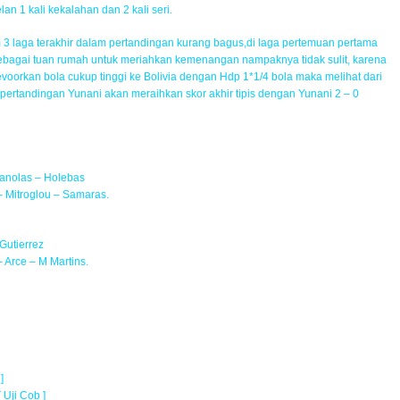
 1 kali kekalahan dan 2 kali seri.
im 3 laga terakhir dalam pertandingan kurang bagus,di laga pertemuan pertama
 sebagai tuan rumah untuk meriahkan kemenangan nampaknya tidak sulit, karena
oorkan bola cukup tinggi ke Bolivia dengan Hdp 1*1/4 bola maka melihat dari
 pertandingan Yunani akan meraihkan skor akhir tipis dengan Yunani 2 – 0
Manolas – Holebas
 – Mitroglou – Samaras.
Gutierrez
 Arce – M Martins.
]
 Uji Cob ]