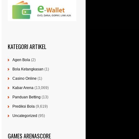
KATEGORI ARTIKEL
Agen Bola
(2)
Bola Ketangkasan
(1)
Casino Online
(1)
Kabar Arena
(13,069)
Panduan Betting
(13)
Prediksi Bola
(9,619)
Uncategorized
(95)
GAMES ARENASCORE