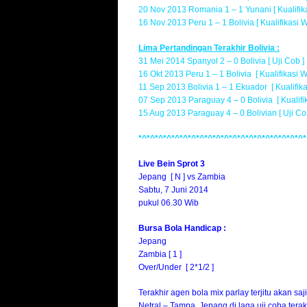
20 Nov 2013 Romania 1 – 1 Yunani [ Kualifik
16 Nov 2013 Peru 1 – 1 Bolivia [ Kualifikasi 
Lima Pertandingan Terakhir Bolivia :
31 Mei 2014 Spanyol 2 – 0 Bolivia [ Uji Cob ]
16 Okt 2013 Peru 1 – 1 Bolivia [ Kualifikasi 
11 Sep 2013 Bolivia 1 – 1 Ekuador [ Kualifik
07 Sep 2013 Paraguay 4 – 0 Bolivia [ Kualifi
15 Aug 2013 Paraguay 4 – 0 Bolivian [ Uji Co
*^*^*^*^*^*^*^*^*^*^*^*^*^*^*^*^*^*^*^*^*
Live Bein Sprot 3
Jepang [ N ] vs Zambia
Sabtu, 7 Juni 2014
pukul 06.30 Wib
Bursa Bola Handicap :
Jepang
Zambia [ 1 ]
Over/Under [ 2*1/2 ]
Terakhir agen bola mix parlay terjitu akan s
Netral – Tampa, Jepang di laga uji coba ter