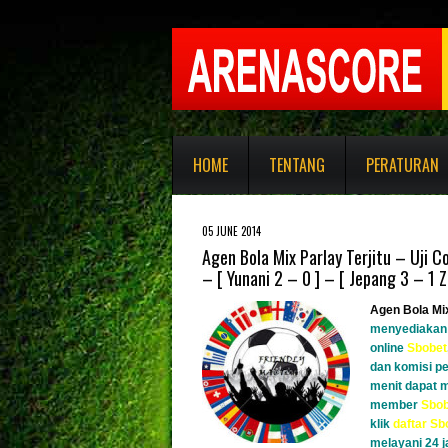
HOME
TENTANG
PERATURAN
05 JUNE 2014
Agen Bola Mix Parlay Terjitu – Uji C
– [ Yunani 2 – 0 ] – [ Jepang 3 – 1 
Agen Bola Mix
menyediakan
online
Sbobet
dan komisi pe
menit dapat 
member
Sbob
klik
daftar Sb
melayani 24 j