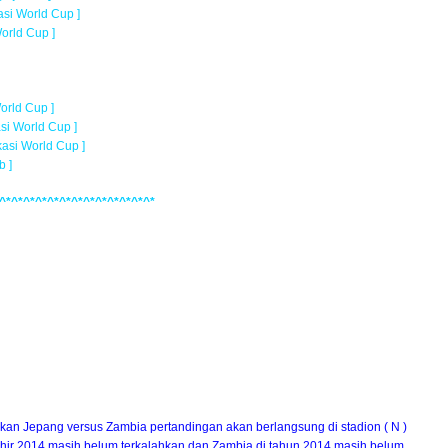
asi World Cup ]
World Cup ]
World Cup ]
asi World Cup ]
kasi World Cup ]
b ]
^*^*^*^*^*^*^*^*^*^*^*^*^*
ajikan Jepang versus Zambia pertandingan akan berlangsung di stadion ( N )
akhir 2014 masih belum terkalahkan dan Zambia di tahun 2014 masih belum