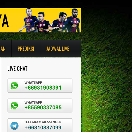
UAN
PREDIKSI
JADWAL LIVE
LIVE CHAT