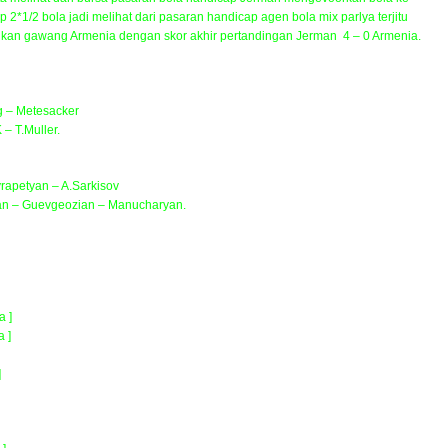
*1/2 bola jadi melihat dari pasaran handicap agen bola mix parlya terjitu
kan gawang Armenia dengan skor akhir pertandingan Jerman 4 – 0 Armenia.
g – Metesacker
– T.Muller.
rapetyan – A.Sarkisov
yan – Guevgeozian – Manucharyan.
a ]
 ]
]