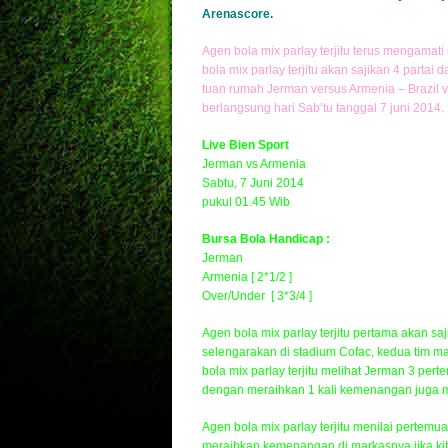
Arenascore.
Agen bola mix parlay terjitu terus mengamat
bola mix parlay terjitu akan sajikan 4 partai
tuan rumah Jerman versus Armenia – Brazil 
berlangsung hari Sab’tu tanggal 7 juni 2014.
Live Bien Sport
Jerman vs Armenia
Sabtu, 7 Juni 2014
pukul 01.45 Wib
Bursa Bola Handicap :
Jerman
Armenia [ 2*1/2 ]
Over/Under [ 3*3/4 ]
Agen bola mix parlay terjitu pertama akan s
selengarakan di stadium Cofac, kedua tim ma
bola mix parlay terjitu melihat Jerman 3 pert
dengan meraihkan 1 kali kemenangan juga m
Agen bola mix parlay terjitu menilai pertemu
meraihkan kemenangan di markasnya jika kit