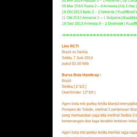
31 Mei 2014 Aljazair 3 – 1 Armenia [ Uji Coba
05 Mar 2014 Rusia 2 – 0 Armenia [ Uji Coba ]
16 Okt 2013 Italia 2 – 2 Armenia [ Kualifikasi
11 Okt 2013 Armenia 2 – 1 Bulgaria [ Kualifik
10 Sep 2013 Armenia 0 – 1 Denmark [ Kualifi
-o-o-o-o-o-o-o-o-o-o-o-o-o-o-o-o-o-o-o-o-o-o
Live RCTI
Brazil vs Serbia
Sabtu, 7 Juni 2014
pukul 02.00 Wib
Bursa Bola Handicap :
Brazil
Serbia [ 1*1/2 ]
Over/Under [ 2*3/4 ]
Agen bola mix parlay terjitu blanjut menyaj
Pompeu de Toledo, melihat 3 pertemuan Brasi
yang memuaskan juga kita melihat Serbia 3 l
kemenangan dan laga terakhir tertahan imb
Agen bola mix parlay terjitu menilai laga-lag