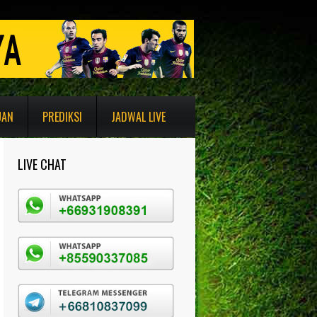
UAN
PREDIKSI
JADWAL LIVE
LIVE CHAT