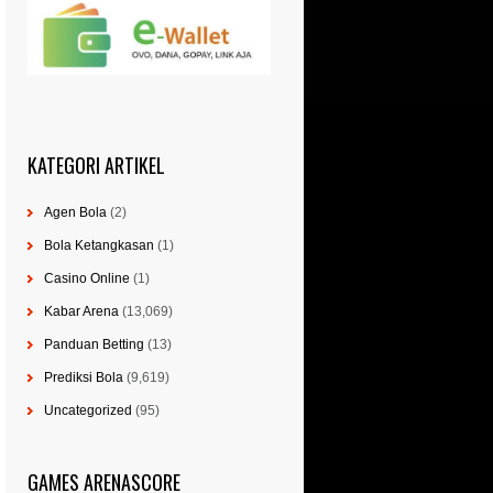
KATEGORI ARTIKEL
Agen Bola
(2)
Bola Ketangkasan
(1)
Casino Online
(1)
Kabar Arena
(13,069)
Panduan Betting
(13)
Prediksi Bola
(9,619)
Uncategorized
(95)
GAMES ARENASCORE