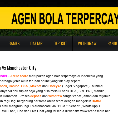
GAMES
DAFTAR
DEPOSIT
WITHDRAW
PAND
n Vs Manchester City
ndiri
–
Arenascore
merupakan agen bola terpercaya di Indonesia yang
rbagai jenis akun taruhan online yang fair play seperti
book
,
Casino 338A
,
Maxbet
dan
Horey4d
( Togel Singapore ) . Minimal
anya 50 ribu rupiah saja yang bisa melalui bank BCA , BRI , BNI , Mandiri ,
dan Danamon . Proses
deposit
dan
withdraw
sangat cepat , aman dan terjamin .
gan ragu lagi bergabung bersama arenascore dengan mengeklik
Daftar
a atau menghubungi Cs arenascore via : BBM : 55ebaff2 , Whats App +
 We Chat , Line dan Live Chat yang tersedia di website www.arenascore.net