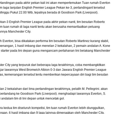
rtandingan pada akhir pekan kali ini akan mempertemukan Tuan rumah Everton
 laga lanjutan English Premier League Pekan ke-3, pertandingant tersebut
Minggu Pukul 22.00 Wib, tepatnya berada di Goodison Park (Liverpool).
ekan-3 English Premier League pada akhir pekan nanti, tim besutan Roberto
 tim tuan rumah di laga nanti tentu akan berusaha memanfaatkan peluang
nnya Manchester City.
eh Everton, bisa dikatakan performa tim besutan Roberto Martinez kurang stabil,
nangan, 1 hasil imbang dan menelan 2 kekalahan, 2 pemain andalan A. Kone
 starter pada lini depan guna mengancam pertahanan lini belakang Manchester
ter City yang terpuruk dari beberapa laga terakhirnya, coba membangkitkan
jar lawannya West Bromwich Albion 0-3 dan Jawara English Premier League
as, kemenangan tersebut tentu memberikan kepercayaan diri bagi tim besutan
 kekalahan dari lima pertandingan terakhirnya, pelatih M. Pellegrini. akan
bertandang ke Goodison Park (Liverpool). menghadapi lawannya Everton, S.
 andalam tim di lini depan untuk mencetak gol.
a kedua tim diseluruh kompetisi, tim tuan rumah Everton lebih diunggulkan,
ngan, 6 hasil imbang dan 9 laga lainnya dimenagkan oleh Manchester City,