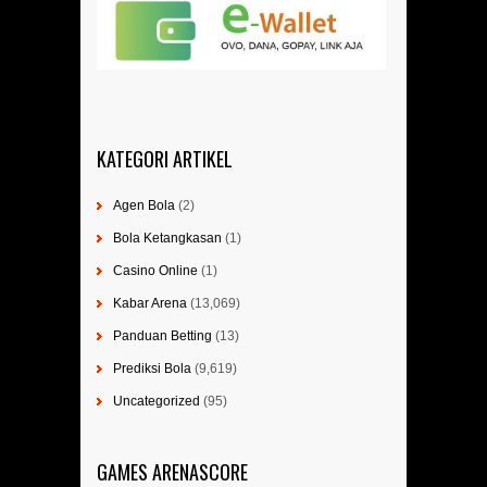
KATEGORI ARTIKEL
Agen Bola
(2)
Bola Ketangkasan
(1)
Casino Online
(1)
Kabar Arena
(13,069)
Panduan Betting
(13)
Prediksi Bola
(9,619)
Uncategorized
(95)
GAMES ARENASCORE