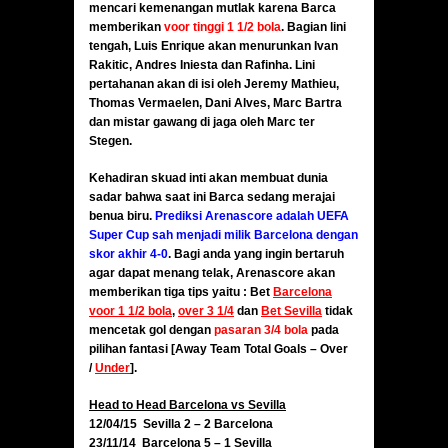
mencari kemenangan mutlak karena Barca
memberikan
voor tinggi 1 1/2 bola
. Bagian lini
tengah,
Luis Enrique akan menurunkan Ivan
Rakitic, Andres Iniesta dan Rafinha. Lini
pertahanan akan di isi oleh Jeremy Mathieu,
Thomas Vermaelen, Dani Alves, Marc Bartra
dan mistar gawang di jaga oleh
Marc
ter
Stegen.
Kehadiran skuad inti akan membuat dunia
sadar bahwa saat ini Barca sedang merajai
benua biru.
Prediksi Arenascore adalah
UEFA
Super Cup sah menjadi milik Barcelona dengan
skor akhir 4-0
. Bagi anda yang ingin bertaruh
agar dapat menang telak, Arenascore akan
memberikan tiga tips yaitu : Bet
Barcelona
voor 1 1/2 bola
,
over 3 1/4
dan
Bet Sevilla
tidak
mencetak gol dengan
pasaran 3/4 bola
pada
pilihan fantasi [Away Team Total Goals – Over
/
Under
].
Head to Head Barcelona vs Sevilla
12/04/15 Sevilla 2 – 2 Barcelona
23/11/14 Barcelona 5 – 1 Sevilla