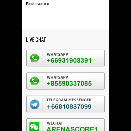
Eindhoven
» »
LIVE CHAT