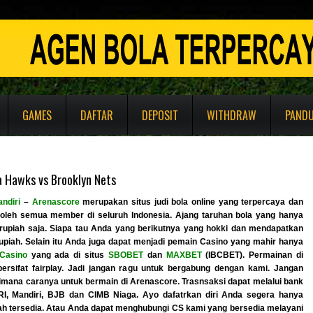
GAMES
DAFTAR
DEPOSIT
WITHDRAW
PAND
a Hawks vs Brooklyn Nets
ndiri
–
Arenascore
merupakan situs judi bola online yang terpercaya dan
ki oleh semua member di seluruh Indonesia. Ajang taruhan bola yang hanya
rupiah saja. Siapa tau Anda yang berikutnya yang hokki dan mendapatkan
rupiah. Selain itu Anda juga dapat menjadi pemain Casino yang mahir hanya
 Casino
yang ada di situs
SBOBET
dan
MAXBET
(IBCBET). Permainan di
ersifat fairplay. Jadi jangan ragu untuk bergabung dengan kami. Jangan
imana caranya untuk bermain di Arenascore. Trasnsaksi dapat melalui bank
I, Mandiri, BJB dan CIMB Niaga. Ayo dafatrkan diri Anda segera hanya
ah tersedia. Atau Anda dapat menghubungi CS kami yang bersedia melayani