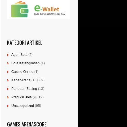
KATEGORI ARTIKEL
Agen Bola
(2)
Bola Ketangkasan
(1)
Casino Online
(1)
Kabar Arena
(13,069)
Panduan Betting
(13)
Prediksi Bola
(9,619)
Uncategorized
(95)
GAMES ARENASCORE