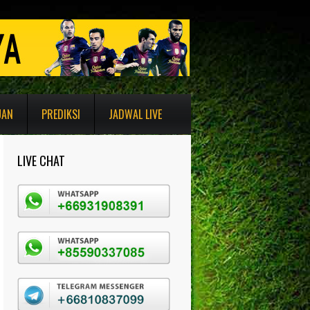
UAN
PREDIKSI
JADWAL LIVE
LIVE CHAT