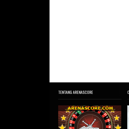
TENTANG ARENASCORE
C