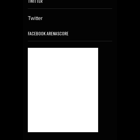
TWITTER
Twitter
FACEBOOK ARENASCORE