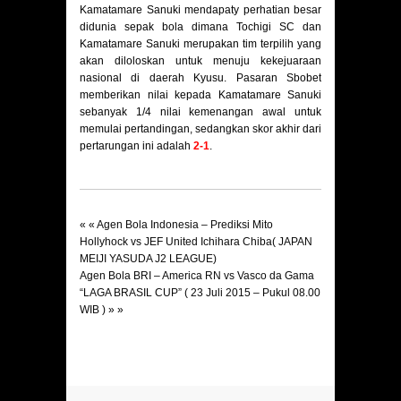
Kamatamare Sanuki mendapaty perhatian besar
didunia sepak bola dimana Tochigi SC dan
Kamatamare Sanuki merupakan tim terpilih yang
akan diloloskan untuk menuju kekejuaraan
nasional di daerah Kyusu. Pasaran Sbobet
memberikan nilai kepada Kamatamare Sanuki
sebanyak 1/4 nilai kemenangan awal untuk
memulai pertandingan, sedangkan skor akhir dari
pertarungan ini adalah
2-1
.
« «
Agen Bola Indonesia – Prediksi Mito
Hollyhock vs JEF United Ichihara Chiba( JAPAN
MEIJI YASUDA J2 LEAGUE)
Agen Bola BRI – America RN vs Vasco da Gama
“LAGA BRASIL CUP” ( 23 Juli 2015 – Pukul 08.00
WIB )
» »