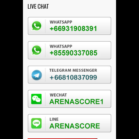
LIVE CHAT