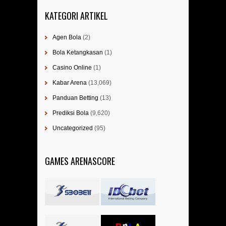
KATEGORI ARTIKEL
Agen Bola
(2)
Bola Ketangkasan
(1)
Casino Online
(1)
Kabar Arena
(13,069)
Panduan Betting
(13)
Prediksi Bola
(9,620)
Uncategorized
(95)
GAMES ARENASCORE