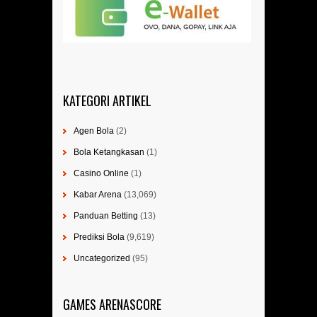
KATEGORI ARTIKEL
Agen Bola
(2)
Bola Ketangkasan
(1)
Casino Online
(1)
Kabar Arena
(13,069)
Panduan Betting
(13)
Prediksi Bola
(9,619)
Uncategorized
(95)
GAMES ARENASCORE