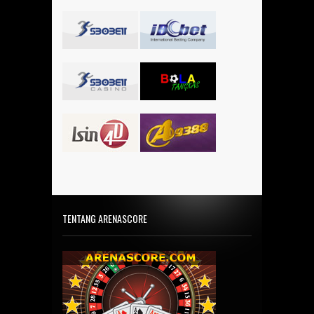
TENTANG ARENASCORE