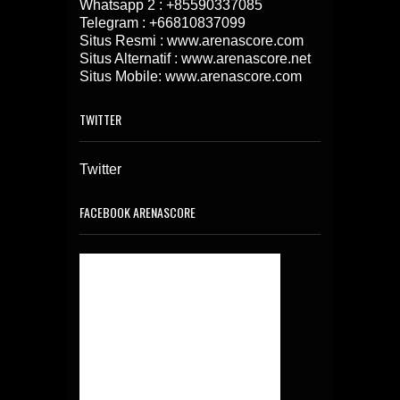
Whatsapp 2 :
+85590337085
Telegram :
+66810837099
Situs Resmi : www.arenascore.com
Situs Alternatif : www.arenascore.net
Situs Mobile: www.arenascore.com
TWITTER
Twitter
FACEBOOK ARENASCORE