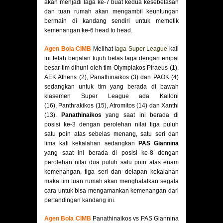
akan menjadi laga ke-7 buat kedua kesebelasan
dan tuan rumah akan mengambil keuntungan
bermain di kandang sendiri untuk memetik
kemenangan ke-6 head to head.
Agen Bola CIMB
Melihat l
aga Super League
kali
ini telah berjalan tujuh belas laga dengan empat
besar tim dihuni oleh tim Olympiakos Piraeus (1),
AEK Athens (2), Panathinaikos (3) dan PAOK (4)
sedangkan untuk tim yang berada di bawah
klasemen Super League ada Kalloni
(16), Panthrakikos (15), Atromitos (14) dan Xanthi
(13).
Panathinaikos
yang saat ini berada di
posisi ke-3 dengan perolehan nilai tiga puluh
satu poin atas sebelas menang, satu seri dan
lima kali kekalahan sedangkan
PAS Giannina
yang saat ini berada di posisi ke-8 dengan
perolehan nilai dua puluh satu poin atas enam
kemenangan, tiga seri dan delapan kekalahan
maka tim tuan rumah akan menghalalkan segala
cara untuk bisa mengamankan kemenangan dari
pertandingan kandang ini.
Agen Bola CIMB
Panathinaikos vs PAS Giannina