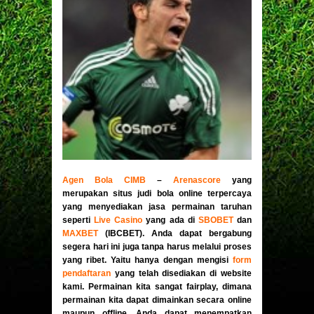
Agen Bola CIMB
–
Arenascore
yang
merupakan situs judi bola online terpercaya
yang menyediakan jasa permainan taruhan
seperti
Live Casino
yang ada di
SBOBET
dan
MAXBET
(IBCBET). Anda dapat bergabung
segera hari ini juga tanpa harus melalui proses
yang ribet. Yaitu hanya dengan mengisi
form
pendaftaran
yang telah disediakan di website
kami. Permainan kita sangat fairplay, dimana
permainan kita dapat dimainkan secara online
maupun offline. Anda dapat menempatkan