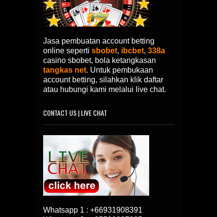
Jasa pembuatan account betting
online seperti
sbobet
,
ibcbet
,
338a
casino sbobet, bola ketangkasan
tangkas net
. Untuk pembukaan
account betting, silahkan klik daftar
atau hubungi kami melalui live chat.
CONTACT US | LIVE CHAT
Whatsapp 1 :
+66931908391