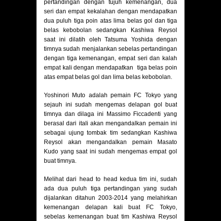
pertandingan dengan tujuh kemenangan, dua
seri dan empat kekalahan dengan mendapatkan
dua puluh tiga poin atas lima belas gol dan tiga
belas kebobolan sedangkan Kashiwa Reysol
saat ini dilatih oleh Tatsuma Yoshida dengan
timnya sudah menjalankan sebelas pertandingan
dengan tiga kemenangan, empat seri dan kalah
empat kali dengan mendapatkan tiga belas poin
atas empat belas gol dan lima belas kebobolan.
Yoshinori Muto adalah pemain FC Tokyo yang
sejauh ini sudah mengemas delapan gol buat
timnya dan dilaga ini Massimo Ficcadenti yang
berasal dari itali akan mengandalkan pemain ini
sebagai ujung tombak tim sedangkan Kashiwa
Reysol akan mengandalkan pemain Masato
Kudo yang saat ini sudah mengemas empat gol
buat timnya.
Melihat dari head to head kedua tim ini, sudah
ada dua puluh tiga pertandingan yang sudah
dijalankan ditahun 2003-2014 yang melahirkan
kemenangan delapan kali buat FC Tokyo,
sebelas kemenangan buat tim Kashiwa Reysol