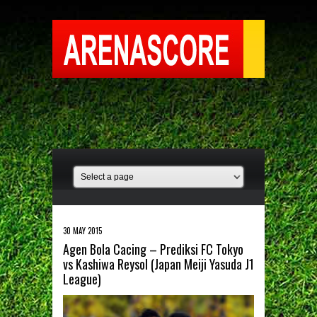
30 MAY 2015
Agen Bola Cacing – Prediksi FC Tokyo
vs Kashiwa Reysol (Japan Meiji Yasuda J1
League)