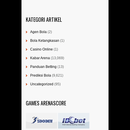
KATEGORI ARTIKEL
Agen Bola
(2)
Bola Ketangkasan
(1)
Casino Online
(1)
Kabar Arena
(13,069)
Panduan Betting
(13)
Prediksi Bola
(9,621)
Uncategorized
(95)
GAMES ARENASCORE