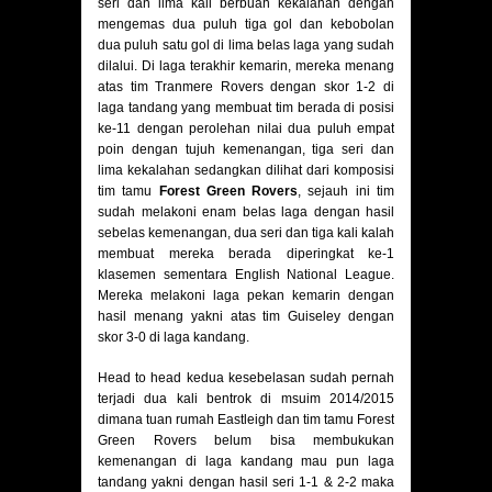
seri dan lima kali berbuah kekalahan dengan
mengemas dua puluh tiga gol dan kebobolan
dua puluh satu gol di lima belas laga yang sudah
dilalui. Di laga terakhir kemarin, mereka menang
atas tim Tranmere Rovers dengan skor 1-2 di
laga tandang yang membuat tim berada di posisi
ke-11 dengan perolehan nilai dua puluh empat
poin dengan tujuh kemenangan, tiga seri dan
lima kekalahan sedangkan dilihat dari komposisi
tim tamu
Forest Green Rovers
, sejauh ini tim
sudah melakoni enam belas laga dengan hasil
sebelas kemenangan, dua seri dan tiga kali kalah
membuat mereka berada diperingkat ke-1
klasemen sementara English National League.
Mereka melakoni laga pekan kemarin dengan
hasil menang yakni atas tim Guiseley dengan
skor 3-0 di laga kandang.
Head to head kedua kesebelasan sudah pernah
terjadi dua kali bentrok di msuim 2014/2015
dimana tuan rumah Eastleigh dan tim tamu Forest
Green Rovers belum bisa membukukan
kemenangan di laga kandang mau pun laga
tandang yakni dengan hasil seri 1-1 & 2-2 maka