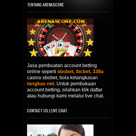
TENTANG ARENASCORE
Jasa pembuatan account betting
online seperti
sbobet
,
ibcbet
,
338a
casino sbobet, bola ketangkasan
tangkas net
. Untuk pembukaan
account betting, silahkan klik daftar
atau hubungi kami melalui live chat.
CONTACT US | LIVE CHAT