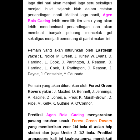
laga dini hari akan menjadi laga seru sekaligus
menjadi bukti sejarah klub dalam catatan
pertandingan nanti. Melihat laga nanti,
Agen
Bola Cacing
lebih memilih tim tamu yang akan
lebih mendominasi pertandingan dan akan
membuat banyak peluang mencetak gol
sekaligus menjadi pemenang di partai malam ini.
Pemain yang akan diturunkan oleh
Eastleigh
yakni : L. Noice, M. Green, J. Turley, W. Evans, D.
Harding, L. Cook, J. Partington, J. Reason, D.
Harding, L. Cook, J. Partington, J. Reason, J.
Payne, J. Constable, Y. Odubade.
Pemain yang akan diturunkan oleh
Forest Green
Rovers
yakni : J. Maxted, D. Bennett, J. Jennings,
A. Racine, D. Jones, E. Frear, K. Marsh-Brown, D.
Pipe, M. Kelly, K. Guthrie, A. O’Connor.
Prediksi
Agen Bola Cacing
menyarankan
pasang taruhan untuk
Forest Green Rovers
yang memberikan voor 1/4 bola di asian hdp
sbobet dan juga Under 2 1/2 bola. Prediksi
arenascore kali ini keakuratannya mendekati