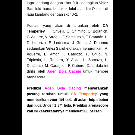
laga tandang dengan skor 0-0 sedangkan Velez
Sarsfield harus bertekuk lutut atas tim Olimpo di
laga kandang dengan skor 0-2.
Pemain yang akan di turunkan oleh
CA
Temperley
: F. Crivelli, C. Chimino, G. Bojanich,
G. Aguirre, A. Arregui, F. Sambueza, F. Brandán, L.
Di Lorenzo, E. Ledesma, J. Grbec, J. Dinenno
sedangkan
Velez Sarsfield
akan menurunkan : A.
Aguerre, E. Amor, F. Cardozo, F. Grillo, N.
Tripichio, L. Romero, Y. Asad, L. Somoza, L.
Desábato, M. Caraglio, F. Cubero. Data-data ini
dirilis oleh
Agen Bola Cacing
untuk member
arenascore.
Prediksi
Agen Bola Cacing
menyarankan
pasang taruhan untuk
CA Temperley
yang
memberikan voor 1/4 bola di asian hdp sbobet
dan juga Under 1 3/4 bola. Prediksi arenascore
kali ini keakuratannya mendekati 80 persen.