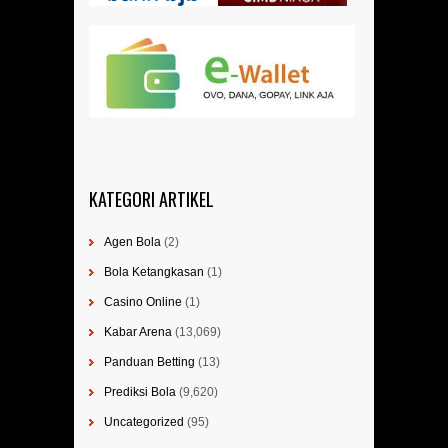
KATEGORI ARTIKEL
Agen Bola
(2)
Bola Ketangkasan
(1)
Casino Online
(1)
Kabar Arena
(13,069)
Panduan Betting
(13)
Prediksi Bola
(9,620)
Uncategorized
(95)