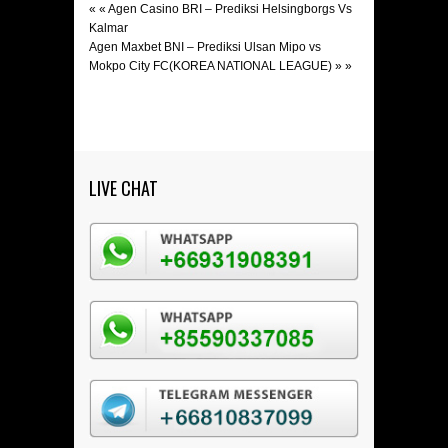
« «
Agen Casino BRI – Prediksi Helsingborgs Vs
Kalmar
Agen Maxbet BNI – Prediksi Ulsan Mipo vs
Mokpo City FC(KOREA NATIONAL LEAGUE)
» »
LIVE CHAT