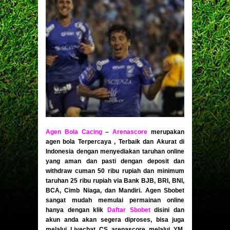
Agen Bola Cacing
–
Arenascore
merupakan
agen bola Terpercaya , Terbaik dan Akurat di
Indonesia dengan menyediakan taruhan online
yang aman dan pasti dengan deposit dan
withdraw cuman 50 ribu rupiah dan minimum
taruhan 25 ribu rupiah via Bank BJB, BRI, BNI,
BCA, Cimb Niaga, dan Mandiri. Agen Sbobet
sangat mudah memulai permainan online
hanya dengan klik
Daftar Sbobet
disini dan
akun anda akan segera diproses, bisa juga
melalui Livechat CS arenascore melalui YM,