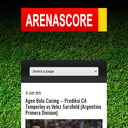
31 JULY 2015
Agen Bola Cacing – Prediksi CA
Temperley vs Velez Sarsfield (Argentina
Primera Division)