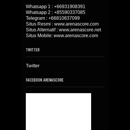
Whatsapp 1 :
+66931908391
Whatsapp 2 :
+85590337085
Telegram :
+66810837099
Situs Resmi : www.arenascore.com
Situs Alternatif : www.arenascore.net
Situs Mobile: www.arenascore.com
TWITTER
Twitter
FACEBOOK ARENASCORE