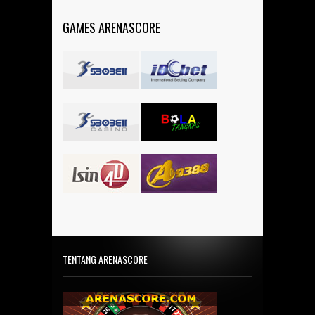
GAMES ARENASCORE
TENTANG ARENASCORE