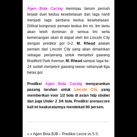
Agen Bola Cacing
meninjau belum pernah
terjadi duel kedua kesebelasan dan laga nanti
menjadi laga perdana kedua kesebelasan.
Dilihat komposisi pemain kedua tim ini, tim tamu
akan lebih dominan di semua lini serta
kemenangan akan di dapat oleh tim Lincoln City
dengan prediksi gol 0-2.
M. Rhead
adalah
pemain dari Lincoln City yang akan dimainkan
sebagai penyerang untuk menjebol gawang
Bradford Park Avenue,
M. Rhead
sampai laga ke-
24 sudah menjebol gawang lawan sebanyak tiga
belas gol.
Prediksi
Agen Bola Cacing
menyarankan
pasang taruhan untuk
Lincoln City
yang
memberikan voor 1/2 bola di asian hdp sbobet
dan juga Under 2 3/4 bola. Prediksi arenascore
kali ini keakuratannya mendekati 80 persen.
« «
Agen Bola BJB – Prediksi Lecce vs S.S.