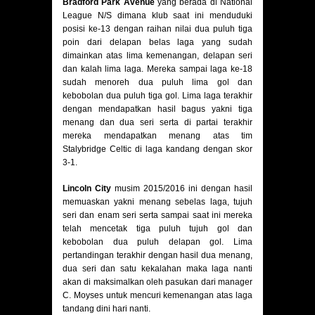
Bradford Park Avenue
yang berada di National
League N/S dimana klub saat ini menduduki
posisi ke-13 dengan raihan nilai dua puluh tiga
poin dari delapan belas laga yang sudah
dimainkan atas lima kemenangan, delapan seri
dan kalah lima laga. Mereka sampai laga ke-18
sudah menoreh dua puluh lima gol dan
kebobolan dua puluh tiga gol. Lima laga terakhir
dengan mendapatkan hasil bagus yakni tiga
menang dan dua seri serta di partai terakhir
mereka mendapatkan menang atas tim
Stalybridge Celtic di laga kandang dengan skor
3-1.
Lincoln City
musim 2015/2016 ini dengan hasil
memuaskan yakni menang sebelas laga, tujuh
seri dan enam seri serta sampai saat ini mereka
telah mencetak tiga puluh tujuh gol dan
kebobolan dua puluh delapan gol. Lima
pertandingan terakhir dengan hasil dua menang,
dua seri dan satu kekalahan maka laga nanti
akan di maksimalkan oleh pasukan dari manager
C. Moyses untuk mencuri kemenangan atas laga
tandang dini hari nanti.