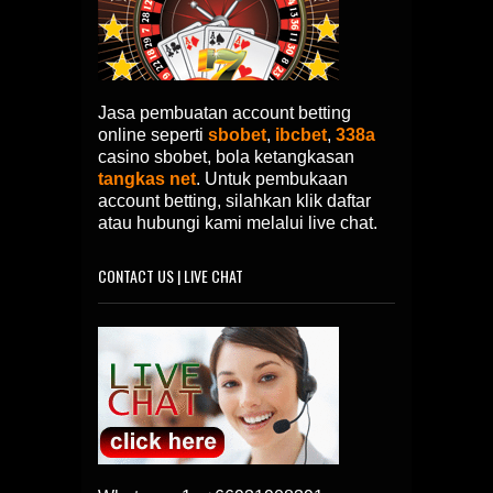
Jasa pembuatan account betting
online seperti
sbobet
,
ibcbet
,
338a
casino sbobet, bola ketangkasan
tangkas net
. Untuk pembukaan
account betting, silahkan klik daftar
atau hubungi kami melalui live chat.
CONTACT US | LIVE CHAT