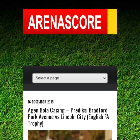
16 DECEMBER 2015
Agen Bola Cacing – Prediksi Bradford
Park Avenue vs Lincoln City (English FA
Trophy)