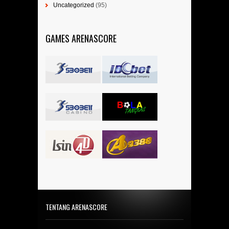
Uncategorized
(95)
GAMES ARENASCORE
TENTANG ARENASCORE