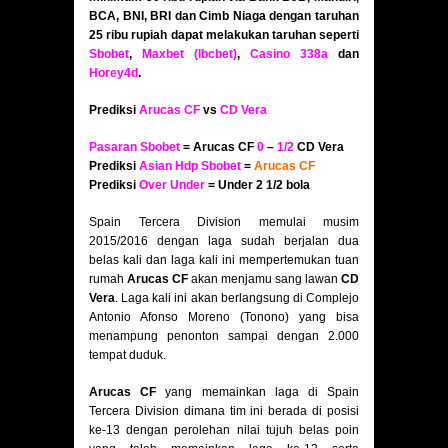
BCA, BNI, BRI dan Cimb Niaga dengan taruhan
25 ribu rupiah dapat melakukan taruhan seperti
Sbobet
,
Maxbet (Ibcbet)
,
Casino 338a
dan
Horey4d
.
Prediksi
Arucas CF
vs
CD Vera
Pasaran Sbobet
=
Arucas CF
0
–
1/2
CD Vera
Prediksi
Asian Hdp Sbobet
=
Arucas CF
Prediksi
Over Under
= Under 2 1/2 bola
Spain Tercera Division memulai musim
2015/2016 dengan laga sudah berjalan dua
belas kali dan laga kali ini mempertemukan tuan
rumah
Arucas CF
akan menjamu sang lawan
CD
Vera
. Laga kali ini akan berlangsung di Complejo
Antonio Afonso Moreno (Tonono) yang bisa
menampung penonton sampai dengan 2.000
tempat duduk.
Arucas CF
yang memainkan laga di Spain
Tercera Division dimana tim ini berada di posisi
ke-13 dengan perolehan nilai tujuh belas poin