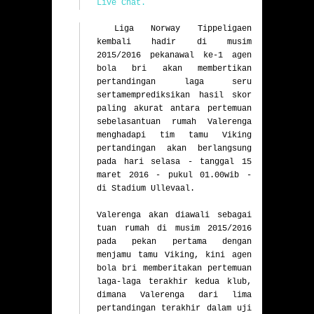
Live Chat.
 Liga Norway Tippeligaen 
kembali hadir di musim 
2015/2016 pekanawal ke-1 
agen 
bola bri
 akan membertikan 
pertandingan laga seru 
sertamemprediksikan hasil skor 
paling akurat antara pertemuan 
sebelasantuan rumah Valerenga 
menghadapi tim tamu Viking 
pertandingan akan berlangsung 
pada hari selasa - tanggal 15 
maret 2016 - pukul 01.00wib - 
di Stadium Ullevaal.

Valerenga akan diawali sebagai 
tuan rumah di musim 2015/2016 
pada pekan pertama dengan 
menjamu tamu Viking, kini 
agen 
bola bri
 memberitakan pertemuan 
laga-laga terakhir kedua klub, 
dimana Valerenga dari lima 
pertandingan terakhir dalam uji 