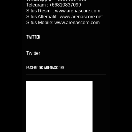
Telegram :
+66810837099
Situs Resmi : www.arenascore.com
Situs Alternatif : www.arenascore.net
Situs Mobile: www.arenascore.com
TWITTER
Twitter
FACEBOOK ARENASCORE