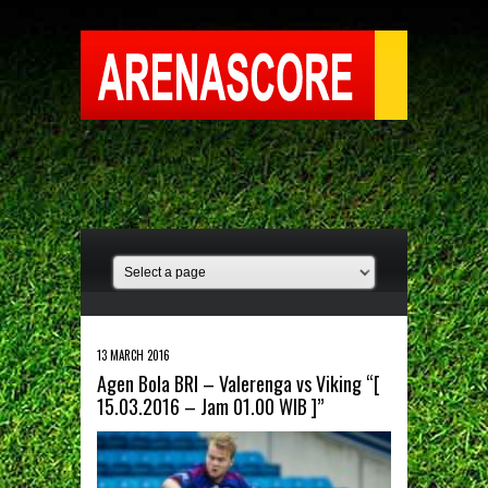
13 MARCH 2016
Agen Bola BRI – Valerenga vs Viking “[
15.03.2016 – Jam 01.00 WIB ]”