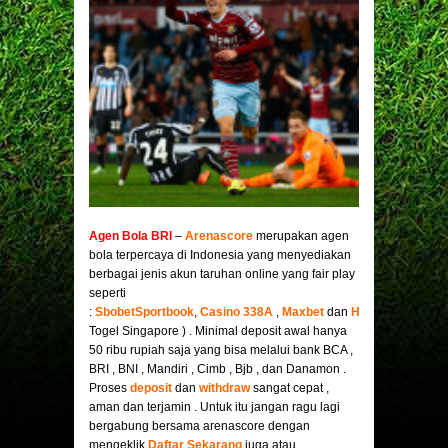
Agen Bola BRI
–
Arenascore
merupakan agen
bola terpercaya di Indonesia yang menyediakan
berbagai jenis akun taruhan online yang fair play
seperti
:
SbobetSportbook
,
Casino 338A
,
Maxbet
dan
Horey4d
(
Togel Singapore ) . Minimal deposit awal hanya
50 ribu rupiah saja yang bisa melalui bank BCA ,
BRI , BNI , Mandiri , Cimb , Bjb , dan Danamon .
Proses
deposit
dan
withdraw
sangat cepat ,
aman dan terjamin . Untuk itu jangan ragu lagi
bergabung bersama arenascore dengan
mengeklik
Daftar Sekarang
juga atau