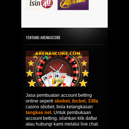
TENTANG ARENASCORE
Jasa pembuatan account betting
online seperti
sbobet
,
ibcbet
,
338a
casino sbobet, bola ketangkasan
tangkas net
. Untuk pembukaan
account betting, silahkan klik daftar
atau hubungi kami melalui live chat.