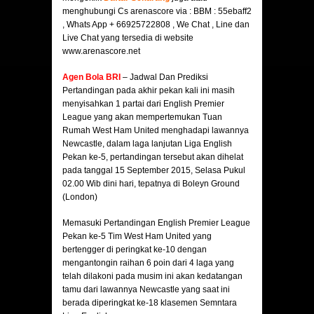
menghubungi Cs arenascore via : BBM : 55ebaff2
, Whats App + 66925722808 , We Chat , Line dan
Live Chat yang tersedia di website
www.arenascore.net
Agen Bola BRI
– Jadwal Dan Prediksi
Pertandingan pada akhir pekan kali ini masih
menyisahkan 1 partai dari English Premier
League yang akan mempertemukan Tuan
Rumah West Ham United menghadapi lawannya
Newcastle, dalam laga lanjutan Liga English
Pekan ke-5, pertandingan tersebut akan dihelat
pada tanggal 15 September 2015, Selasa Pukul
02.00 Wib dini hari, tepatnya di Boleyn Ground
(London)
Memasuki Pertandingan English Premier League
Pekan ke-5 Tim West Ham United yang
bertengger di peringkat ke-10 dengan
mengantongin raihan 6 poin dari 4 laga yang
telah dilakoni pada musim ini akan kedatangan
tamu dari lawannya Newcastle yang saat ini
berada diperingkat ke-18 klasemen Semntara