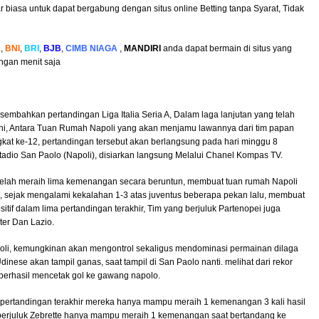
iasa untuk dapat bergabung dengan situs online Betting tanpa Syarat, Tidak
A
,
BNI
,
BRI
,
BJB
,
CIMB NIAGA
,
MANDIRI
anda dapat bermain di situs yang
ungan menit saja
mbahkan pertandingan Liga Italia Seria A, Dalam laga lanjutan yang telah
i, Antara Tuan Rumah Napoli yang akan menjamu lawannya dari tim papan
gkat ke-12, pertandingan tersebut akan berlangsung pada hari minggu 8
tadio San Paolo (Napoli), disiarkan langsung Melalui Chanel Kompas TV.
telah meraih lima kemenangan secara beruntun, membuat tuan rumah Napoli
ini, sejak mengalami kekalahan 1-3 atas juventus beberapa pekan lalu, membuat
sitif dalam lima pertandingan terakhir, Tim yang berjuluk Partenopei juga
er Dan Lazio.
poli, kemungkinan akan mengontrol sekaligus mendominasi permainan dilaga
dinese akan tampil ganas, saat tampil di San Paolo nanti. melihat dari rekor
 berhasil mencetak gol ke gawang napolo.
 pertandingan terakhir mereka hanya mampu meraih 1 kemenangan 3 kali hasil
berjuluk Zebrette hanya mampu meraih 1 kemenangan saat bertandang ke