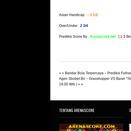
Asian Handicap :
– 1 1/2
Over/Under :
2 3/4
Prediksi Score By :
Arenascore.net
: [
1-3
Be
« «
Bandar Bola Terpercaya – Prediksi Fulha
Agen Sbobet Bri – Grasshopper VS Basel 
19.00 Wib )
» »
TENTANG ARENASCORE
C