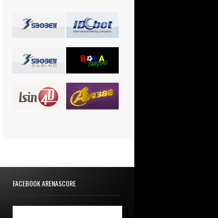
FACEBOOK ARENASCORE