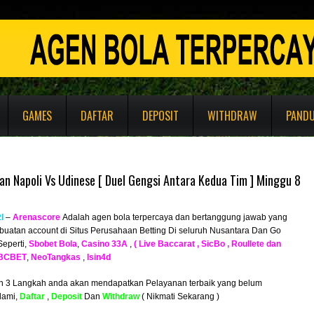
GAMES
DAFTAR
DEPOSIT
WITHDRAW
PAND
an Napoli Vs Udinese [ Duel Gengsi Antara Kedua Tim ] Minggu 8
I
–
Arenascore
Adalah agen bola terpercaya dan bertanggung jawab yang
uatan account di Situs Perusahaan Betting Di seluruh Nusantara Dan Go
Seperti,
Sbobet Bola
,
Casino 33A
,
( Live Baccarat , SicBo , Roullete dan
IBCBET
,
NeoTangkas
,
Isin4d
 3 Langkah anda akan mendapatkan Pelayanan terbaik yang belum
lami,
Daftar
,
Deposit
Dan
Withdraw
( Nikmati Sekarang )