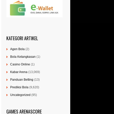
KATEGORI ARTIKEL
Agen Bola
(2)
Bola Ketangkasan
(1)
Casino Online
(1)
Kabar Arena
(13,069)
Panduan Betting
(13)
Prediksi Bola
(9,620)
Uncategorized
(95)
GAMES ARENASCORE