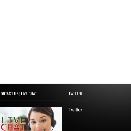
ONTACT US | LIVE CHAT
TWITTER
Twitter