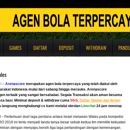
GAMES
DAFTAR
DEPOSIT
WITHDRAW
PAND
ales
I
–
Arenascore
merupakan agen bola terpercaya yang telah diakui oleh
arakat indonesia mulai dari sabang hingga merauke. Arenascore
en terbaik yang sangat bersahabat. Segala Transaksi akan aman besama
sa basi. Minimal deposit & withdraw cuma
50rb
,
Daftar Sbobet dan Ibcbet
u langsung menghubungi cs kami melalui obrolan
Livechat
24 jam nonstop
.
 – Pertemuan duel laga perdana antara Israel melawan Wales pada kompetisi
URO 2016 ini tentu menjadi tanda tanya besar sebab kedua tim memiliki kekuatan
 dominan dengan menyapu bersih tiga laga pertandingan dengan kemenangan.