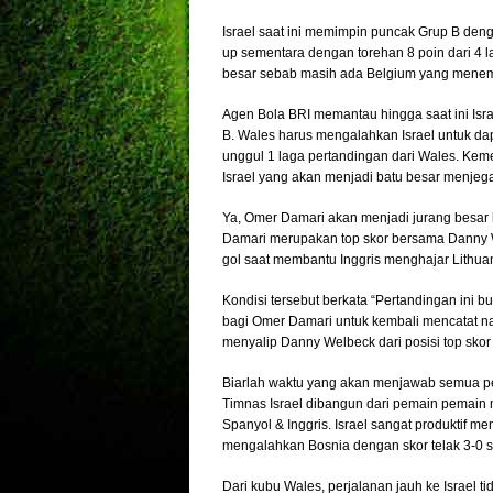
Israel saat ini memimpin puncak Grup B deng
up sementara dengan torehan 8 poin dari 4 l
besar sebab masih ada Belgium yang menempat
Agen Bola BRI memantau hingga saat ini Isr
B. Wales harus mengalahkan Israel untuk da
unggul 1 laga pertandingan dari Wales. Kem
Israel yang akan menjadi batu besar menjega
Ya, Omer Damari akan menjadi jurang besar
Damari merupakan top skor bersama Danny W
gol saat membantu Inggris menghajar Lithuan
Kondisi tersebut berkata “Pertandingan ini 
bagi Omer Damari untuk kembali mencatat n
menyalip Danny Welbeck dari posisi top skor
Biarlah waktu yang akan menjawab semua pe
Timnas Israel dibangun dari pemain pemain 
Spanyol & Inggris. Israel sangat produktif m
mengalahkan Bosnia dengan skor telak 3-0 
Dari kubu Wales, perjalanan jauh ke Israel ti