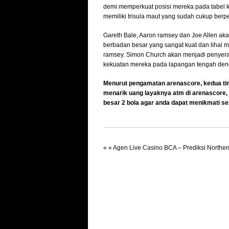
demi memperkuat posisi mereka pada tabel 
memiliki trisula maut yang sudah cukup berp
Gareth Bale, Aaron ramsey dan Joe Allen aka
berbadan besar yang sangat kuat dan lihai m
ramsey. Simon Church akan menjadi penyera
kekuatan mereka pada lapangan tengah deng
Menurut pengamatan arenascore, kedua tim i
menarik uang layaknya atm di arenascore,
besar 2 bola agar anda dapat menikmati se
« «
Agen Live Casino BCA – Prediksi Northern