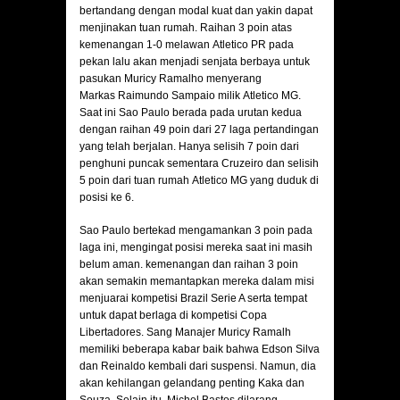
bertandang dengan modal kuat dan yakin dapat
menjinakan tuan rumah. Raihan 3 poin atas
kemenangan 1-0 melawan Atletico PR pada
pekan lalu akan menjadi senjata berbaya untuk
pasukan Muricy Ramalho menyerang
Markas Raimundo Sampaio milik Atletico MG.
Saat ini Sao Paulo berada pada urutan kedua
dengan raihan 49 poin dari 27 laga pertandingan
yang telah berjalan. Hanya selisih 7 poin dari
penghuni puncak sementara Cruzeiro dan selisih
5 poin dari tuan rumah Atletico MG yang duduk di
posisi ke 6.
Sao Paulo bertekad mengamankan 3 poin pada
laga ini, mengingat posisi mereka saat ini masih
belum aman. kemenangan dan raihan 3 poin
akan semakin memantapkan mereka dalam misi
menjuarai kompetisi Brazil Serie A serta tempat
untuk dapat berlaga di kompetisi Copa
Libertadores. Sang Manajer Muricy Ramalh
memiliki beberapa kabar baik bahwa Edson Silva
dan Reinaldo kembali dari suspensi. Namun, dia
akan kehilangan gelandang penting Kaka dan