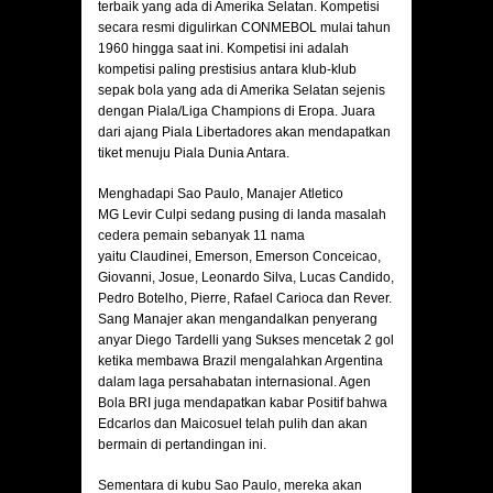
terbaik yang ada di Amerika Selatan. Kompetisi
secara resmi digulirkan CONMEBOL mulai tahun
1960 hingga saat ini. Kompetisi ini adalah
kompetisi paling prestisius antara klub-klub
sepak bola yang ada di Amerika Selatan sejenis
dengan Piala/Liga Champions di Eropa. Juara
dari ajang Piala Libertadores akan mendapatkan
tiket menuju Piala Dunia Antara.
Menghadapi Sao Paulo, Manajer Atletico
MG Levir Culpi sedang pusing di landa masalah
cedera pemain sebanyak 11 nama
yaitu Claudinei, Emerson, Emerson Conceicao,
Giovanni, Josue, Leonardo Silva, Lucas Candido,
Pedro Botelho, Pierre, Rafael Carioca dan Rever.
Sang Manajer akan mengandalkan penyerang
anyar Diego Tardelli yang Sukses mencetak 2 gol
ketika membawa Brazil mengalahkan Argentina
dalam laga persahabatan internasional. Agen
Bola BRI juga mendapatkan kabar Positif bahwa
Edcarlos dan Maicosuel telah pulih dan akan
bermain di pertandingan ini.
Sementara di kubu Sao Paulo, mereka akan