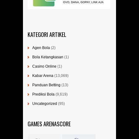
KATEGORI ARTIKEL
Agen Bola
(2)
Bola Ketangkasan
(1)
Casino Online
(1)
Kabar Arena
(13,069)
Panduan Betting
(13)
Prediksi Bola
(9,619)
Uncategorized
(95)
GAMES ARENASCORE