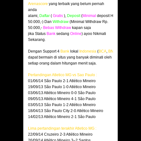
Arenascore
yang terbaik yang belum pernah
anda
alami,
Daftar
(
Gratis
),
Deposit
(
Minimal
deposit Hanya Rp.
50.000,-) Dan
Withdraw
(Minimal Withdraw Rp.
50.000,-
Bebas Withdraw
kapan saja
jika Status
Bank
sedang
Online
) ayoo Nikmati
Sekarang.
Dengan Support 4
Bank
lokal
Indonesia
(
BCA
,
BNI
,
BRI
Dan
MAN
dapat bermain di situs yang banyak diminati oleh
setiap orang dalam hitungan menit saja.
Pertandingan Atletico MG vs Sao Paulo :
01/06/14 São Paulo 2-1 Atlético Mineiro
19/09/13 São Paulo 1-0 Atlético Mineiro
03/06/13 Atlético Mineiro 0-0 São Paulo
09/05/13 Atlético Mineiro 4-1 São Paulo
03/05/13 São Paulo 1-2 Atlético Mineiro
18/04/13 São Paulo City 2-0 Atlético Mineiro
14/02/13 Atlético Mineiro 2-1 São Paulo
Lima pertandingan terakhir Atletico MG :
22/09/14 Cruzeiro 2-3 Atlético Mineiro
26/09/14 Atlético Mineiro 3–2 Santos