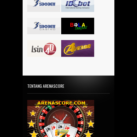
TENTANG ARENASCORE