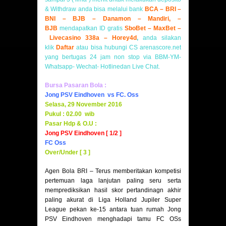
& Withdraw anda bisa melalui bank
BCA – BRI –
BNI – BJB – Danamon – Mandiri, –
BJB
mendapatkan ID gratis
SboBet – MaxBet –
Livecasino 338a – Horey4d
,
anda silakan
klik
Daftar
atau bisa hubungi CS arenascore.net
yang bertugas 24 jam non stop via BBM-YM-
Whatsapp- Wechat- Hotlinedan Live Chat.
Bursa Pasaran Bola :
Jong PSV Eindhoven vs FC. Oss
Selasa, 29 November 2016
Pukul : 02.00 wib
Pasar Hdp & O.U :
Jong PSV Eindhoven [ 1/2 ]
FC Oss
Over/Under [ 3 ]
Agen Bola BRI
– Terus memberitakan kompetisi
pertemuan laga lanjutan paling seru serta
memprediksikan hasil skor pertandinagn akhir
paling akurat di Liga Holland Jupiler Super
League pekan ke-15 antara tuan rumah Jong
PSV Eindhoven menghadapi tamu FC OSs