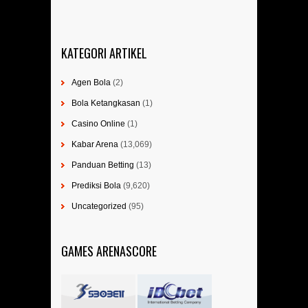
KATEGORI ARTIKEL
Agen Bola
(2)
Bola Ketangkasan
(1)
Casino Online
(1)
Kabar Arena
(13,069)
Panduan Betting
(13)
Prediksi Bola
(9,620)
Uncategorized
(95)
GAMES ARENASCORE