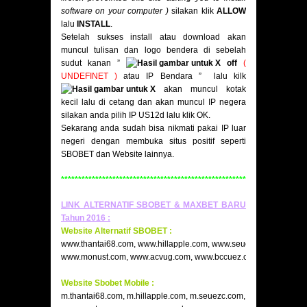
software on your computer )
silakan klik
ALLOW
lalu
INSTALL
.
Setelah sukses install atau download akan
muncul tulisan dan logo bendera di sebelah
sudut kanan ”
off
(
UNDEFINET )
atau IP Bendara ” lalu kilk
akan muncul kotak
kecil lalu di cetang dan akan muncul IP negera
silakan anda pilih IP US12d lalu klik OK.
Sekarang anda sudah bisa nikmati pakai IP luar
negeri dengan membuka situs positif seperti
SBOBET dan Website lainnya.
***********************************************************************
LINK ALTERNATIF SBOBET & MAXBET BARU
Tahun 2016 :
Website Alternatif SBOBET :
www.thantai68.com, www.hillapple.com, www.seuezc.com,
www.monust.com, www.acvug.com, www.bccuez.com.
Website Sbobet Mobile :
m.thantai68.com, m.hillapple.com, m.seuezc.com,