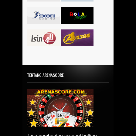
TENTANG ARENASCORE
Jasa pembuatan account betting