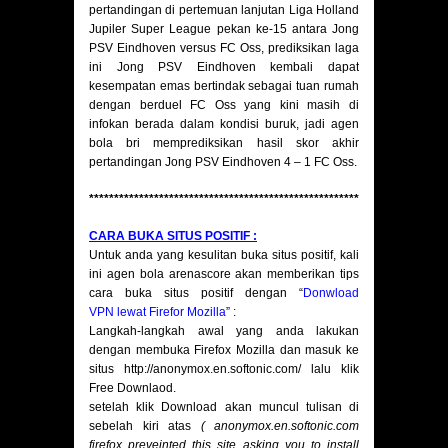
pertandingan di pertemuan lanjutan Liga Holland
Jupiler Super League pekan ke-15 antara Jong
PSV Eindhoven versus FC Oss, prediksikan laga
ini Jong PSV Eindhoven kembali dapat
kesempatan emas bertindak sebagai tuan rumah
dengan berduel FC Oss yang kini masih di
infokan berada dalam kondisi buruk, jadi agen
bola bri memprediksikan hasil skor akhir
pertandingan Jong PSV Eindhoven 4 – 1 FC Oss.
***********************************************************************
CARA BUKA SITUS POSITIF :
Untuk anda yang kesulitan buka situs positif, kali
ini agen bola arenascore akan memberikan tips
cara buka situs positif dengan “
Donwload
VPN lewat Firefor Mozilla
” :
Langkah-langkah awal yang anda lakukan
dengan membuka Firefox Mozilla dan masuk ke
situs http://anonymox.en.softonic.com/ lalu klik
Free Downlaod.
setelah klik Download akan muncul tulisan di
sebelah kiri atas
( anonymox.en.softonic.com
firefox preveinted this site asking you to install