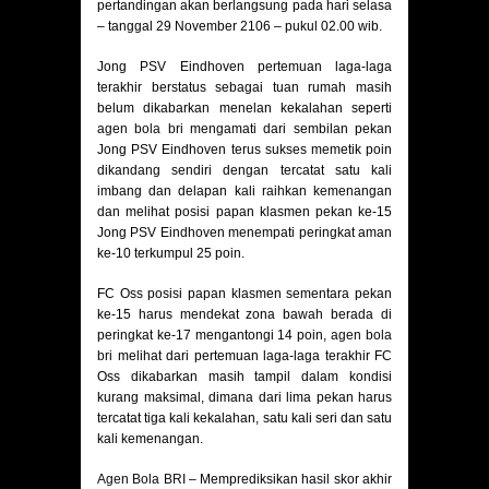
pertandingan akan berlangsung pada hari selasa
– tanggal 29 November 2106 – pukul 02.00 wib.
Jong PSV Eindhoven pertemuan laga-laga
terakhir berstatus sebagai tuan rumah masih
belum dikabarkan menelan kekalahan seperti
agen bola bri
mengamati dari sembilan pekan
Jong PSV Eindhoven terus sukses memetik poin
dikandang sendiri dengan tercatat satu kali
imbang dan delapan kali raihkan kemenangan
dan melihat posisi papan klasmen pekan ke-15
Jong PSV Eindhoven menempati peringkat aman
ke-10 terkumpul 25 poin.
FC Oss posisi papan klasmen sementara pekan
ke-15 harus mendekat zona bawah berada di
peringkat ke-17 mengantongi 14 poin,
agen bola
bri
melihat dari pertemuan laga-laga terakhir FC
Oss dikabarkan masih tampil dalam kondisi
kurang maksimal, dimana dari lima pekan harus
tercatat tiga kali kekalahan, satu kali seri dan satu
kali kemenangan.
Agen Bola BRI
– Memprediksikan hasil skor akhir