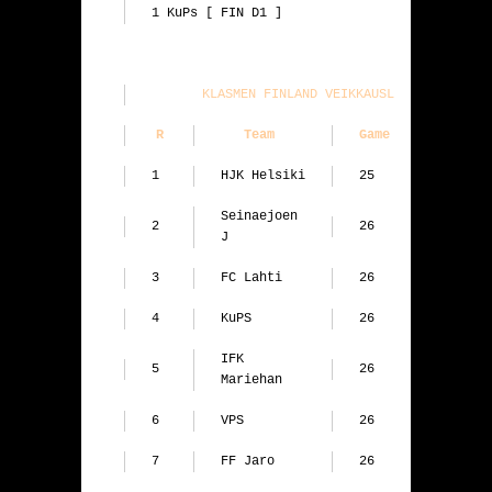
1 KuPs [ FIN D1 ]
KLASMEN FINLAND VEIKKAUSLIIGA
R
Team 
Game 
Pts
1
HJK Helsiki
25
54
Seinaejoen 
2
26
47
J
3
FC Lahti
26
46
4
KuPS
26
38
IFK 
5
26
37
Mariehan
6
VPS
26
33
7
FF Jaro
26
31