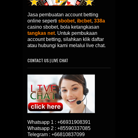
Jasa pembuatan account betting
online seperti
sbobet
,
ibcbet
,
338a
casino sbobet, bola ketangkasan
tangkas net
. Untuk pembukaan
account betting, silahkan klik daftar
atau hubungi kami melalui live chat.
CONTACT US | LIVE CHAT
Whatsapp 1 :
+66931908391
Whatsapp 2 :
+85590337085
Telegram :
+66810837099