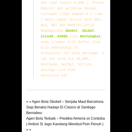
dan Live Casino 0.05% ). Proses 
deposit dan withdraw dengan 
tercepat tidak sampai 5 [ lima 
] menit dapat melalu bank BNI, 
BCA, BRI dan MANDIRI.Untuk 
memdapatkan 
Sbobet
, 
Ibcbet
, 
Isin4d
, 
A3988
atau 
Neotangkas
, 
anda silakan klik 
Daftar 
atau 
bisa memhubungi CS 
arenascoer.net yang bertugas 24 
jan non stop via YM,BBM, 
WhatSapp, WeChat, Hotline 
danjuga Live Chat 
Aenascore.net 
« «
Agen Bola Sbobet – Senjata Maut Barcelona
Siap Beraksi Hadapi El Clasico di Santiago
Bernabeu
Agen Bola Terbaik – Prediksi Almeria vs Cordoba
( Ambisi Si Jago Kandang Merebut Poin Penuh )
» »