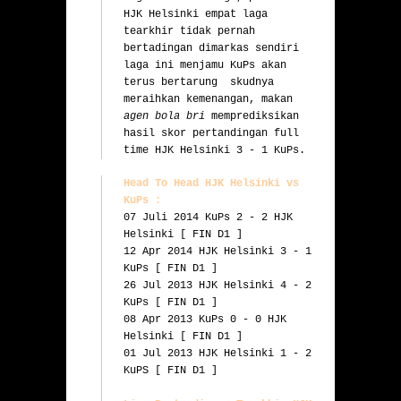
HJK Helsinki empat laga 
tearkhir tidak pernah 
bertadingan dimarkas sendiri 
laga ini menjamu KuPs akan 
terus bertarung  skudnya 
meraihkan kemenangan, makan 
agen bola bri
 memprediksikan 
hasil skor pertandingan full 
time HJK Helsinki 3 - 1 KuPs.
Head To Head HJK Helsinki vs 
KuPs :
07 Juli 2014 KuPs 2 - 2 HJK 
Helsinki [ FIN D1 ]

12 Apr 2014 HJK Helsinki 3 - 1 
KuPs [ FIN D1 ]

26 Jul 2013 HJK Helsinki 4 - 2 
KuPs [ FIN D1 ]

08 Apr 2013 KuPs 0 - 0 HJK 
Helsinki [ FIN D1 ]

01 Jul 2013 HJK Helsinki 1 - 2 
KuPS [ FIN D1 ]
