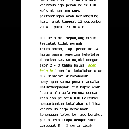
AGEN BOLA BRI
 - Liga Finland 
Veikkausliga pekan ke-26 HJK 
Helsinkimenjamu KuPs 
pertandingan akan berlangsung 
hari jumat tanggal 12 september 
2014 - pukul 23.30 wib.

HJK Helsinki sepanjang musim 
tercatat tidak pernah 
terkalahkan, tapi pekan ke-24 
harus pasra menerima kekalahan 
dimarkas SJK Seinajoki dengan 
skor 2 - 0 tanpa balas, 
agen 
bola bri
 menilai kekalahan atas 
SJK Sinajoki dikarenakan 
menyimpan semua pemain andalan 
untukmenghapadi tim Rapid Wien 
laga piala Uefa Europa dengan 
keahlian pelatih HJK Helsinki 
mengorbankan kekalahan di liga 
Veikkalusliiga meraihkan 
kemenagan lolos ke fase berikut 
piala Uefa Eropa dengan skor 
agreegat 5 - 3 serta tidak 