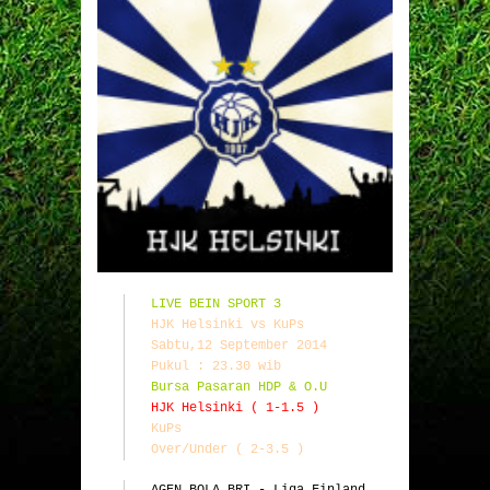
LIVE BEIN SPORT 3
HJK Helsinki vs KuPs

Sabtu,12 September 2014

Pukul : 23.30 wib
Bursa Pasaran HDP & O.U
HJK Helsinki ( 1-1.5 )
KuPs 
Over/Under ( 2-3.5 )