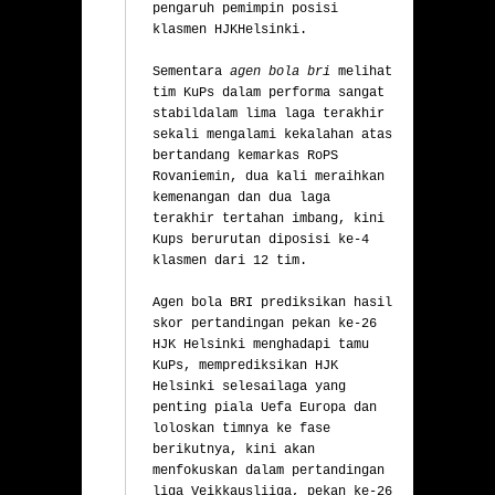
pengaruh pemimpin posisi 
klasmen HJKHelsinki.

Sementara 
agen bola bri
 melihat 
tim KuPs dalam performa sangat 
stabildalam lima laga terakhir 
sekali mengalami kekalahan atas 
bertandang kemarkas RoPS 
Rovaniemin, dua kali meraihkan 
kemenangan dan dua laga 
terakhir tertahan imbang, kini 
Kups berurutan diposisi ke-4 
klasmen dari 12 tim.

Agen bola BRI prediksikan hasil 
skor pertandingan pekan ke-26 
HJK Helsinki menghadapi tamu 
KuPs, memprediksikan HJK 
Helsinki selesailaga yang 
penting piala Uefa Europa dan 
loloskan timnya ke fase 
berikutnya, kini akan 
menfokuskan dalam pertandingan 
liga Veikkausliiga, pekan ke-26 