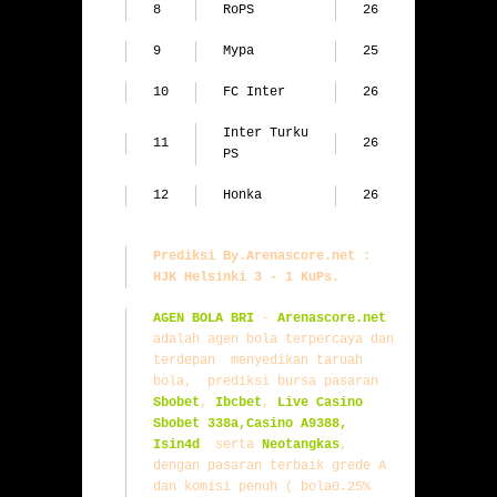
8
RoPS
26
31
9
Mypa
25
30
10
FC Inter
26
28
Inter Turku 
11
26
24
PS
12
Honka
26
24
Prediksi By.Arenascore.net : 
HJK Helsinki 3 - 1 KuPs.
AGEN BOLA BRI
- 
Arenascore.net
adalah agen bola terpercaya dan 
terdepan  menyedikan taruah 
bola,  prediksi bursa pasaran 
Sbobet
, 
Ibcbet
, 
Live Casino 
Sbobet 338a
,
Casino A9388
,
Isin4d 
serta 
Neotangkas
, 
dengan pasaran terbaik grede A 
dan komisi penuh ( bola0.25% 