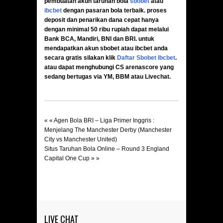
pembuatan akun taruhan bola
sbobet
atau
ibcbet
dengan pasaran bola terbaik. proses
deposit dan penarikan dana cepat hanya
dengan minimal 50 ribu rupiah dapat melalui
Bank BCA, Mandiri, BNI dan BRI. untuk
mendapatkan akun sbobet atau ibcbet anda
secara gratis silakan klik
Daftar Sbobet Ibcbet
.
atau dapat menghubungi CS arenascore yang
sedang bertugas via YM, BBM atau Livechat.
« «
Agen Bola BRI – Liga Primer Inggris :
Menjelang The Manchester Derby (Manchester
City vs Manchester United)
Situs Taruhan Bola Online – Round 3 England
Capital One Cup
» »
LIVE CHAT