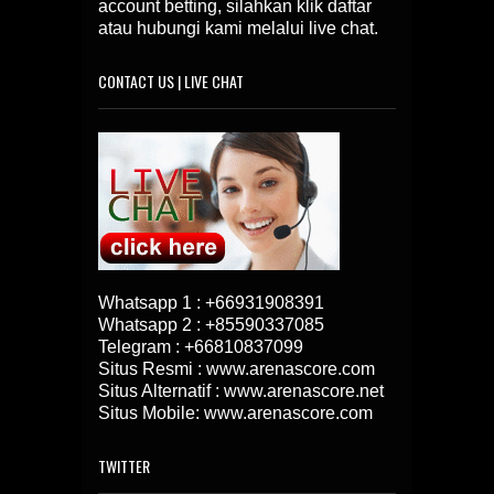
account betting, silahkan klik daftar
atau hubungi kami melalui live chat.
CONTACT US | LIVE CHAT
Whatsapp 1 :
+66931908391
Whatsapp 2 :
+85590337085
Telegram :
+66810837099
Situs Resmi : www.arenascore.com
Situs Alternatif : www.arenascore.net
Situs Mobile: www.arenascore.com
TWITTER