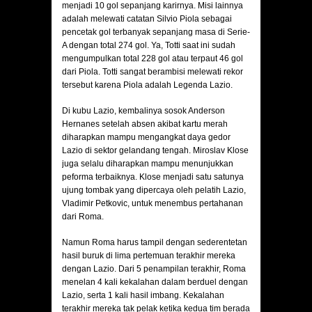
menjadi 10 gol sepanjang karirnya. Misi lainnya
adalah melewati catatan Silvio Piola sebagai
pencetak gol terbanyak sepanjang masa di Serie-
A dengan total 274 gol. Ya, Totti saat ini sudah
mengumpulkan total 228 gol atau terpaut 46 gol
dari Piola. Totti sangat berambisi melewati rekor
tersebut karena Piola adalah Legenda Lazio.
Di kubu Lazio, kembalinya sosok Anderson
Hernanes setelah absen akibat kartu merah
diharapkan mampu mengangkat daya gedor
Lazio di sektor gelandang tengah. Miroslav Klose
juga selalu diharapkan mampu menunjukkan
peforma terbaiknya. Klose menjadi satu satunya
ujung tombak yang dipercaya oleh pelatih Lazio,
Vladimir Petkovic, untuk menembus pertahanan
dari Roma.
Namun Roma harus tampil dengan sederentetan
hasil buruk di lima pertemuan terakhir mereka
dengan Lazio. Dari 5 penampilan terakhir, Roma
menelan 4 kali kekalahan dalam berduel dengan
Lazio, serta 1 kali hasil imbang. Kekalahan
terakhir mereka tak pelak ketika kedua tim berada