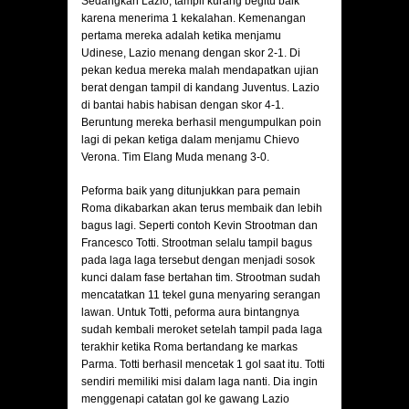
Sedangkan Lazio, tampil kurang begitu baik
karena menerima 1 kekalahan. Kemenangan
pertama mereka adalah ketika menjamu
Udinese, Lazio menang dengan skor 2-1. Di
pekan kedua mereka malah mendapatkan ujian
berat dengan tampil di kandang Juventus. Lazio
di bantai habis habisan dengan skor 4-1.
Beruntung mereka berhasil mengumpulkan poin
lagi di pekan ketiga dalam menjamu Chievo
Verona. Tim Elang Muda menang 3-0.
Peforma baik yang ditunjukkan para pemain
Roma dikabarkan akan terus membaik dan lebih
bagus lagi. Seperti contoh Kevin Strootman dan
Francesco Totti. Strootman selalu tampil bagus
pada laga laga tersebut dengan menjadi sosok
kunci dalam fase bertahan tim. Strootman sudah
mencatatkan 11 tekel guna menyaring serangan
lawan. Untuk Totti, peforma aura bintangnya
sudah kembali meroket setelah tampil pada laga
terakhir ketika Roma bertandang ke markas
Parma. Totti berhasil mencetak 1 gol saat itu. Totti
sendiri memiliki misi dalam laga nanti. Dia ingin
menggenapi catatan gol ke gawang Lazio