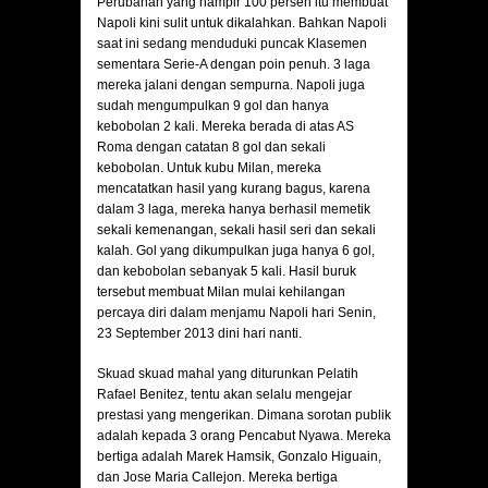
Perubahan yang hampir 100 persen itu membuat
Napoli kini sulit untuk dikalahkan. Bahkan Napoli
saat ini sedang menduduki puncak Klasemen
sementara Serie-A dengan poin penuh. 3 laga
mereka jalani dengan sempurna. Napoli juga
sudah mengumpulkan 9 gol dan hanya
kebobolan 2 kali. Mereka berada di atas AS
Roma dengan catatan 8 gol dan sekali
kebobolan. Untuk kubu Milan, mereka
mencatatkan hasil yang kurang bagus, karena
dalam 3 laga, mereka hanya berhasil memetik
sekali kemenangan, sekali hasil seri dan sekali
kalah. Gol yang dikumpulkan juga hanya 6 gol,
dan kebobolan sebanyak 5 kali. Hasil buruk
tersebut membuat Milan mulai kehilangan
percaya diri dalam menjamu Napoli hari Senin,
23 September 2013 dini hari nanti.
Skuad skuad mahal yang diturunkan Pelatih
Rafael Benitez, tentu akan selalu mengejar
prestasi yang mengerikan. Dimana sorotan publik
adalah kepada 3 orang Pencabut Nyawa. Mereka
bertiga adalah Marek Hamsik, Gonzalo Higuain,
dan Jose Maria Callejon. Mereka bertiga