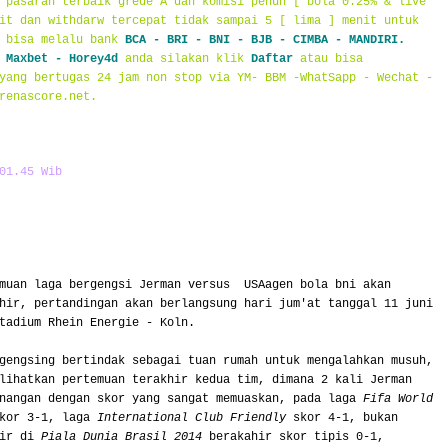
 pasaran terbaik grede A dan komisi penuh [ bola 0.25% & live 
it dan withdarw tercepat tidak sampai 5 [ lima ] menit untuk 
 bisa melalu bank 
BCA - BRI - BNI - BJB - CIMBA - MANDIRI. 
 
Maxbet
 - 
Horey4d
anda silakan klik 
Daftar
atau bisa 
yang bertugas 24 jam non stop via YM- BBM -WhatSapp - Wechat - 
renascore.net.
01.45 Wib 

muan laga bergengsi Jerman versus  USAagen bola bni akan 
hir, pertandingan akan berlangsung hari jum'at tanggal 11 juni 
tadium Rhein Energie - Koln.

gengsing bertindak sebagai tuan rumah untuk mengalahkan musuh, 
lihatkan pertemuan terakhir kedua tim, dimana 2 kali Jerman 
nangan dengan skor yang sangat memuaskan, pada laga 
Fifa World 
kor 3-1, laga 
International Club Friendly
 skor 4-1, bukan 
ir di 
Piala Dunia Brasil 2014 
berakahir skor tipis 0-1, 