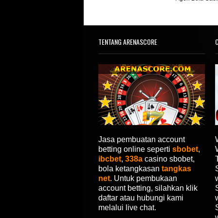
TENTANG ARENASCORE
C
Jasa pembuatan account
betting online seperti
sbobet
,
ibcbet
,
338a
casino sbobet,
bola ketangkasan
tangkas
net
. Untuk pembukaan
account betting, silahkan klik
daftar atau hubungi kami
melalui live chat.