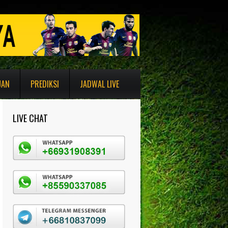
UAN
PREDIKSI
JADWAL LIVE
LIVE CHAT