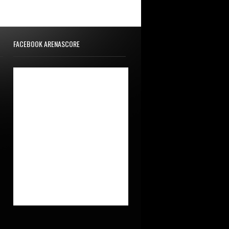
FACEBOOK ARENASCORE