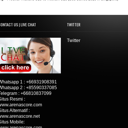
ONTACT US | LIVE CHAT
TWITTER
Twitter
Whatsapp 1 :
+66931908391
Whatsapp 2 :
+85590337085
Telegram :
+66810837099
Situs Resmi :
www.arenascore.com
Situs Alternatif :
www.arenascore.net
Situs Mobile:
www.arenascore.com