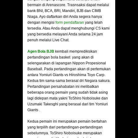
bermain di Arenascore. Trasnsaksi dapat melalui
bank BNI, BCA, BRI, Mandiri, BJB dan CIMB
Niaga. Ayo daftarkan diri Anda segera hanya
dengan mengisi
form pendaftaran
yang telah
tersedia. Atau Anda dapat menghubungi CS kami
yang bersedia melayani Anda selama 24 jam
penuh melalui Live Chat.
Agen Bola BJB
kembali memprediksikan
pertandingan bola basket yang akan di
selengarakan di lapangan Nippon Propesional
Baseball. Pada pertandingan akan di pertemukan
antara Yomiuri Giants vs Hiroshima Toyo Carp.
Kedua tim sama-sama berasal dri Negara sakura.
Pertandingan persahabatan ini melibatkan
beberapa orang pemain yang sudah tidak asing
lagi didepan mata yakni ToShiro Noboisuke dan
Uzumaki Takesghi yang berasal dari tim Yomiuri
Giants .
Kedua pemain ini merupakan pemain bertahan
yang terpilih dari pertandingan-pertandingan
sebelumnya. ToShiro Noboisuke merupakan