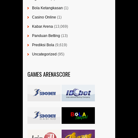
Bola Ketangkasan
(1)
Casino Online
(1)
Kabar Arena
(13,069)
Panduan Betting
(13)
Prediksi Bola
(9,619)
Uncategorized
(95)
GAMES ARENASCORE