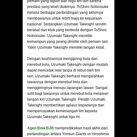
pemain yang dipilih dari regu tim lain karena
prestasi yang telah diukirnya. ToShiro Noboisuke
melalui berbagai pertandingan yang akhirnya
membawanya untuk lebih maju ke kejuaraan
nasional. Sedangkan Uzumaki Takesghi sendiri
berasal dari klub yang berbeda dengan ToShiro
Noboisuke. Uzumaki Takesghi memiliki
kemampun yang jarang dimiliki oleh pemain lain.
Yakin Uzumaki Takesghi memiliki tangan kidal.
Dengan keahliannya menggiring bola dan
merebut bola, Uzumaki Takesghi dengan mudah
dapat mencetak nilai tanpa di rebut oleh tim
lain. Uzumaki Takesghi berhasil mengalahkan
lawannya dengan merebut bola dan
menggiringnya menuju lapangan lawan. Sangat
sulit bagi lawannya untuk merebut bola melawan
tangan kiri Uzumaki Takesghi. Pelatih Uzumaki
Takesghi memberrikan aplaus kepadanya dan
mempercayakan kemenangan tim kepada
Uzumaki Takesghi untuk liga ini.
Agen Bola BJB
memprediksikan hasil akhir dari
pertandingan antara Yomiuri Giants vs Hiroshima