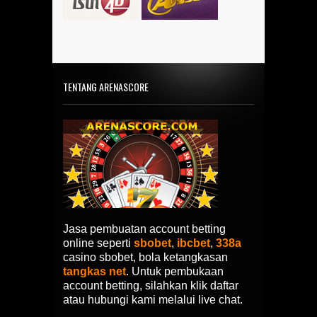
TENTANG ARENASCORE
Jasa pembuatan account betting
online seperti
sbobet
,
ibcbet
,
338a
casino sbobet, bola ketangkasan
tangkas net
. Untuk pembukaan
account betting, silahkan klik daftar
atau hubungi kami melalui live chat.