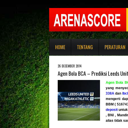
HOME
TENTANG
PERATURAN
26 DECEMBER 2014
Agen Bola BCA – Prediksi Leeds Uni
Agen Bola 
yang menyedi
338A
dan
Ibc
mengerti dap
BBM ( 516743d
deposit
untuk 
, BNI , Mand
alias tidak sa