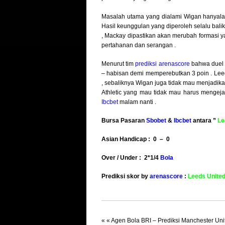
Masalah utama yang dialami Wigan hanyalah
Hasil keunggulan yang diperoleh selalu bal
, Mackay dipastikan akan merubah formasi ya
pertahanan dan serangan .
Menurut tim
prediksi arenascore
bahwa duel p
– habisan demi memperebutkan 3 poin . Leed
, sebaliknya Wigan juga tidak mau menjadika
Athletic yang mau tidak mau harus mengeja
Ibcbet
malam nanti .
Bursa Pasaran
Sbobet
&
Ibcbet
antara ”
Le
Asian Handicap : 0 – 0
Over / Under : 2*1/4
Bola
Prediksi skor by
arenascore
:
Leeds Unite
« «
Agen Bola BRI – Prediksi Manchester Uni