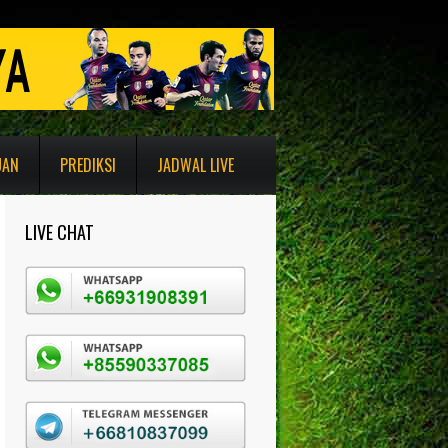
UAN
PREDIKSI
JADWAL LIVE
LIVE CHAT