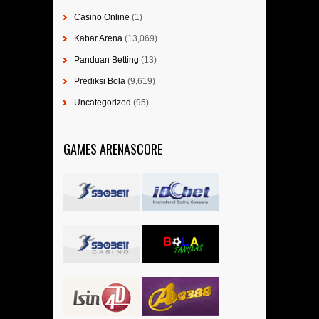
Casino Online
(1)
Kabar Arena
(13,069)
Panduan Betting
(13)
Prediksi Bola
(9,619)
Uncategorized
(95)
GAMES ARENASCORE