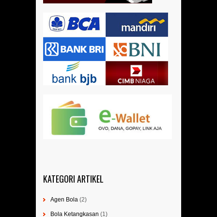
KATEGORI ARTIKEL
Agen Bola
(2)
Bola Ketangkasan
(1)