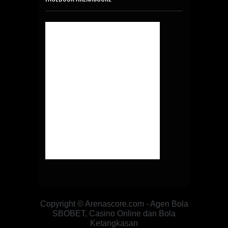
Copyright © Arenascore.com - Agen Bola
SBOBET, Casino Online dan Bola
Ketangkasan