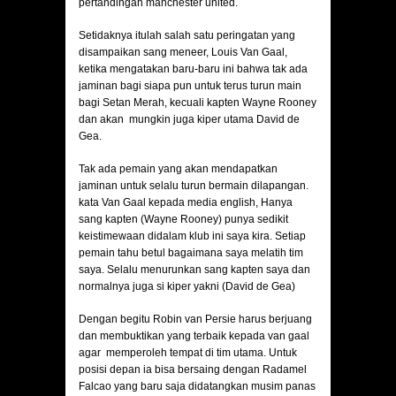
pertandingan manchester united.
Setidaknya itulah salah satu peringatan yang
disampaikan sang meneer, Louis Van Gaal,
ketika mengatakan baru-baru ini bahwa tak ada
jaminan bagi siapa pun untuk terus turun main
bagi Setan Merah, kecuali kapten Wayne Rooney
dan akan mungkin juga kiper utama David de
Gea.
Tak ada pemain yang akan mendapatkan
jaminan untuk selalu turun bermain dilapangan.
kata Van Gaal kepada media english, Hanya
sang kapten (Wayne Rooney) punya sedikit
keistimewaan didalam klub ini saya kira. Setiap
pemain tahu betul bagaimana saya melatih tim
saya. Selalu menurunkan sang kapten saya dan
normalnya juga si kiper yakni (David de Gea)
Dengan begitu Robin van Persie harus berjuang
dan membuktikan yang terbaik kepada van gaal
agar memperoleh tempat di tim utama. Untuk
posisi depan ia bisa bersaing dengan Radamel
Falcao yang baru saja didatangkan musim panas