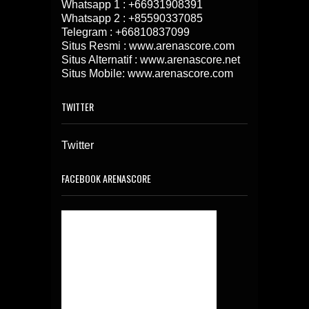
Whatsapp 1 :
+66931908391
Whatsapp 2 :
+85590337085
Telegram :
+66810837099
Situs Resmi : www.arenascore.com
Situs Alternatif : www.arenascore.net
Situs Mobile: www.arenascore.com
TWITTER
Twitter
FACEBOOK ARENASCORE