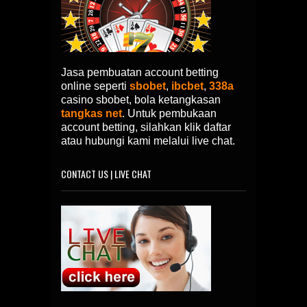
Jasa pembuatan account betting
online seperti
sbobet
,
ibcbet
,
338a
casino sbobet, bola ketangkasan
tangkas net
. Untuk pembukaan
account betting, silahkan klik daftar
atau hubungi kami melalui live chat.
CONTACT US | LIVE CHAT