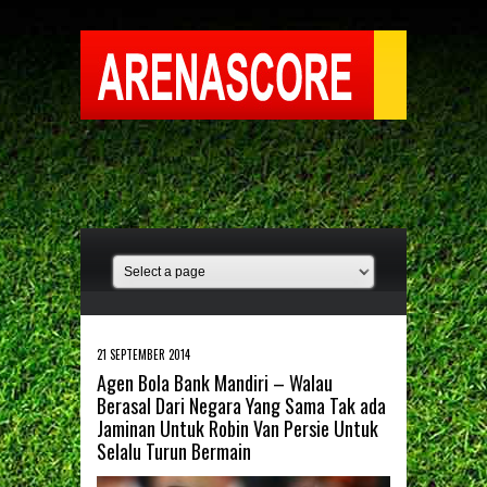
21 SEPTEMBER 2014
Agen Bola Bank Mandiri – Walau
Berasal Dari Negara Yang Sama Tak ada
Jaminan Untuk Robin Van Persie Untuk
Selalu Turun Bermain