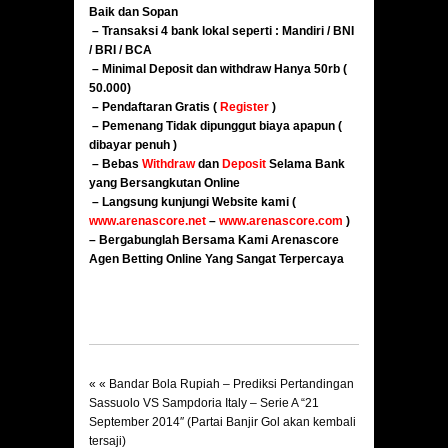
Baik dan Sopan
– Transaksi 4 bank lokal seperti : Mandiri / BNI
/ BRI / BCA
– Minimal Deposit dan withdraw Hanya 50rb (
50.000)
– Pendaftaran Gratis (
Register
)
– Pemenang Tidak dipunggut biaya apapun (
dibayar penuh )
– Bebas
Withdraw
dan
Deposit
Selama Bank
yang Bersangkutan Online
– Langsung kunjungi Website kami (
www.arenascore.net
–
www.arenascore.com
)
– Bergabunglah Bersama Kami Arenascore
Agen Betting Online Yang Sangat Terpercaya
« «
Bandar Bola Rupiah – Prediksi Pertandingan
Sassuolo VS Sampdoria Italy – Serie A “21
September 2014″ (Partai Banjir Gol akan kembali
tersaji)