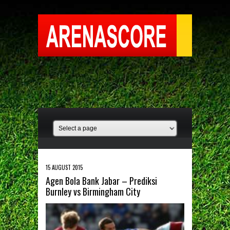
15 AUGUST 2015
Agen Bola Bank Jabar – Prediksi
Burnley vs Birmingham City