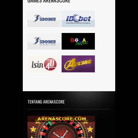
TENTANG ARENASCORE