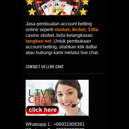
Jasa pembuatan account betting
online seperti
sbobet
,
ibcbet
,
338a
casino sbobet, bola ketangkasan
tangkas net
. Untuk pembukaan
account betting, silahkan klik daftar
atau hubungi kami melalui live chat.
CONTACT US | LIVE CHAT
Whatsapp 1 :
+66931908391