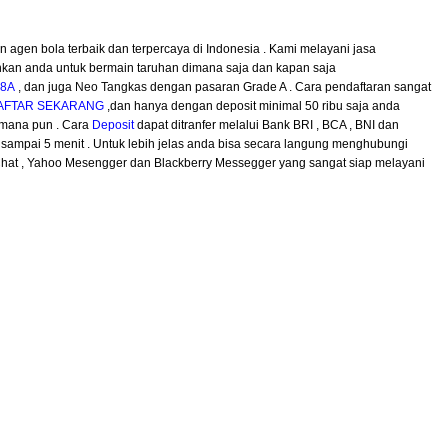
agen bola terbaik dan terpercaya di Indonesia . Kami melayani jasa
an anda untuk bermain taruhan dimana saja dan kapan saja
38A
,
dan juga
Neo Tangkas
dengan pasaran Grade A . Cara pendaftaran sangat
AFTAR SEKARANG
,dan hanya dengan deposit minimal 50 ribu saja anda
imana pun . Cara
Deposit
dapat ditranfer melalui Bank BRI , BCA , BNI dan
 sampai 5 menit . Untuk lebih jelas anda bisa secara langung menghubungi
Chat , Yahoo Mesengger dan Blackberry Messegger yang sangat siap melayani