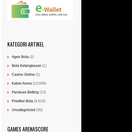
KATEGORI ARTIKEL
Agen Bola
(2)
Bola Ketangkasan
(1)
Casino Online
(1)
Kabar Arena
(13,069)
Panduan Betting
(13)
Prediksi Bola
(9,619)
Uncategorized
(95)
GAMES ARENASCORE