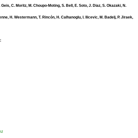
 Geis, C. Moritz, M. Choupo-Moting, S. Bell, E. Soto, J. Diaz, S. Okazaki, N.
ne, H. Westermann, T. Rincón, H. Calhanoglu, I. Ilicevic, M. Badelj, P. Jiraek,
:
nz