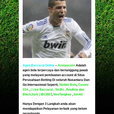
Agen Baccarat Online
–
Arenascore
Adalah
agen bola terpercaya dan bertanggung jawab
yang melayani pembuatan account di Situs
Perusahaan Betting Di seluruh Nusantara Dan
Go Internasional Seperti,
Sbobet Bola
,
Casino
33A
,
( Live Baccarat , SicBo , Roullete dan
BlackJack )
IBCBET
,
NeoTangkas
,
Isin4d
Hanya Dengan 3 Langkah anda akan
mendapatkan Pelayanan terbaik yang belum
pernahanda