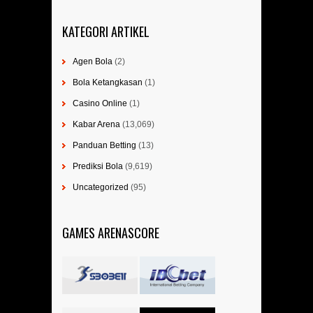
KATEGORI ARTIKEL
Agen Bola
(2)
Bola Ketangkasan
(1)
Casino Online
(1)
Kabar Arena
(13,069)
Panduan Betting
(13)
Prediksi Bola
(9,619)
Uncategorized
(95)
GAMES ARENASCORE