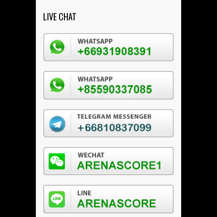
LIVE CHAT