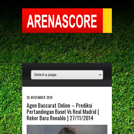
26 NOVEMBER 2014
Agen Baccarat Online – Prediksi
Pertandingan Basel Vs Real Madrid [
Rekor Baru Ronaldo ] 27/11/2014