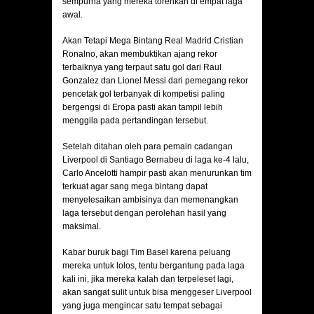
sempurna yang mereka torehkan di empat laga
awal.
Akan Tetapi Mega Bintang Real Madrid Cristian
Ronalno, akan membuktikan ajang rekor
terbaiknya yang terpaut satu gol dari Raul
Gonzalez dan Lionel Messi dari pemegang rekor
pencetak gol terbanyak di kompetisi paling
bergengsi di Eropa pasti akan tampil lebih
menggila pada pertandingan tersebut.
Setelah ditahan oleh para pemain cadangan
Liverpool di Santiago Bernabeu di laga ke-4 lalu,
Carlo Ancelotti hampir pasti akan menurunkan tim
terkuat agar sang mega bintang dapat
menyelesaikan ambisinya dan memenangkan
laga tersebut dengan perolehan hasil yang
maksimal.
Kabar buruk bagi Tim Basel karena peluang
mereka untuk lolos, tentu bergantung pada laga
kali ini, jika mereka kalah dan terpeleset lagi,
akan sangat sulit untuk bisa menggeser Liverpool
yang juga mengincar satu tempat sebagai