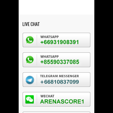
LIVE CHAT