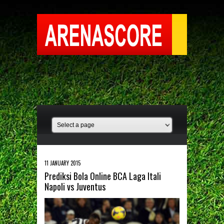
11 JANUARY 2015
Prediksi Bola Online BCA Laga Itali
Napoli vs Juventus