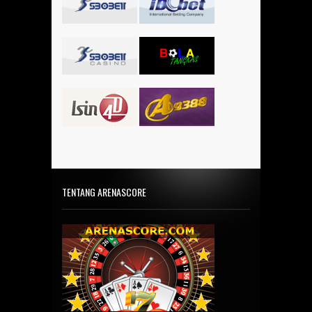
TENTANG ARENASCORE