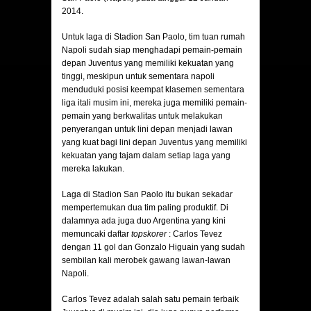
2014.
Untuk laga di Stadion San Paolo, tim tuan rumah
Napoli sudah siap menghadapi pemain-pemain
depan Juventus yang memiliki kekuatan yang
tinggi, meskipun untuk sementara napoli
menduduki posisi keempat klasemen sementara
liga itali musim ini, mereka juga memiliki pemain-
pemain yang berkwalitas untuk melakukan
penyerangan untuk lini depan menjadi lawan
yang kuat bagi lini depan Juventus yang memiliki
kekuatan yang tajam dalam setiap laga yang
mereka lakukan.
Laga di Stadion San Paolo itu bukan sekadar
mempertemukan dua tim paling produktif. Di
dalamnya ada juga duo Argentina yang kini
memuncaki daftar
topskorer
: Carlos Tevez
dengan 11 gol dan Gonzalo Higuain yang sudah
sembilan kali merobek gawang lawan-lawan
Napoli.
Carlos Tevez adalah salah satu pemain terbaik