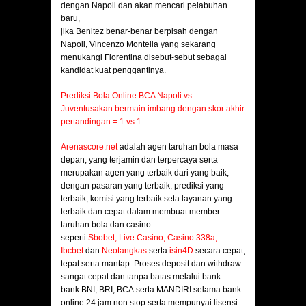
dengan Napoli dan akan mencari pelabuhan
baru,
jika Benitez benar-benar berpisah dengan
Napoli, Vincenzo Montella yang sekarang
menukangi Fiorentina disebut-sebut sebagai
kandidat kuat penggantinya.
Prediksi Bola Online BCA Napoli vs
Juventusakan bermain imbang dengan skor akhir
pertandingan = 1 vs 1.
Arenascore.net
adalah agen taruhan bola masa
depan, yang terjamin dan terpercaya serta
merupakan agen yang terbaik dari yang baik,
dengan pasaran yang terbaik, prediksi yang
terbaik, komisi yang terbaik seta layanan yang
terbaik dan cepat dalam membuat member
taruhan bola dan casino
seperti
Sbobet
,
Live Casino
,
Casino 338a
,
Ibcbet
dan
Neotangkas
serta
isin4D
secara cepat,
tepat serta mantap. Proses deposit dan withdraw
sangat cepat dan tanpa batas melalui bank-
bank BNI, BRI, BCA serta MANDIRI selama bank
online 24 jam non stop serta mempunyai lisensi