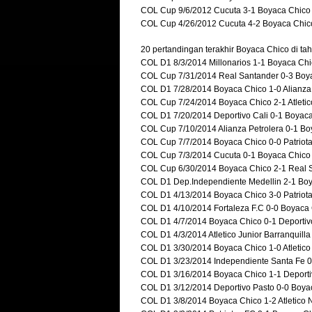
COL Cup 9/6/2012 Cucuta 3-1 Boyaca Chico
COL Cup 4/26/2012 Cucuta 4-2 Boyaca Chic
20 pertandingan terakhir Boyaca Chico di ta
COL D1 8/3/2014 Millonarios 1-1 Boyaca Ch
COL Cup 7/31/2014 Real Santander 0-3 Boy
COL D1 7/28/2014 Boyaca Chico 1-0 Alianza
COL Cup 7/24/2014 Boyaca Chico 2-1 Atlet
COL D1 7/20/2014 Deportivo Cali 0-1 Boyac
COL Cup 7/10/2014 Alianza Petrolera 0-1 B
COL Cup 7/7/2014 Boyaca Chico 0-0 Patriot
COL Cup 7/3/2014 Cucuta 0-1 Boyaca Chico
COL Cup 6/30/2014 Boyaca Chico 2-1 Real 
COL D1 Dep.Independiente Medellin 2-1 Bo
COL D1 4/13/2014 Boyaca Chico 3-0 Patriot
COL D1 4/10/2014 Fortaleza F.C 0-0 Boyaca
COL D1 4/7/2014 Boyaca Chico 0-1 Deportivo
COL D1 4/3/2014 Atletico Junior Barranquill
COL D1 3/30/2014 Boyaca Chico 1-0 Atletico
COL D1 3/23/2014 Independiente Santa Fe 0
COL D1 3/16/2014 Boyaca Chico 1-1 Deport
COL D1 3/12/2014 Deportivo Pasto 0-0 Boya
COL D1 3/8/2014 Boyaca Chico 1-2 Atletico 