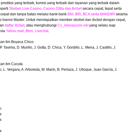
 prediksi yang terbaik, komisi yang terbaik dan layanan yang terbaik dalam
perti
Sbobet
,
Live Casino
,
Casino 338a
dan
Ibcbet
secara cepat, tepat serta
 cepat dan tanpa batas melalui bank-bank
BNI, BRI, BCA serta MANDIRI
selama
i lisensi Master. Untuk mendapatkan member sbobet dan ibcbet dengan cepat,
an
daftar ibcbet
, atau menghubungi
Cs_Arenascore.net
yang selalu siap
 via
Yahoo.mail
,
Bbm
,
Livecha
t
.
kan tim Boyaca Chico
 Tavima, D. Murillo, J. Gotta, D. Chica, Y. Gordillo, L. Mena, J. Castillo, J.
kan tim Cucuta
lo, L. Vergara, A. Arboleda, M. Marín, B. Perlaza, J. Ulloque, Juan García, J.
o
a
a
a