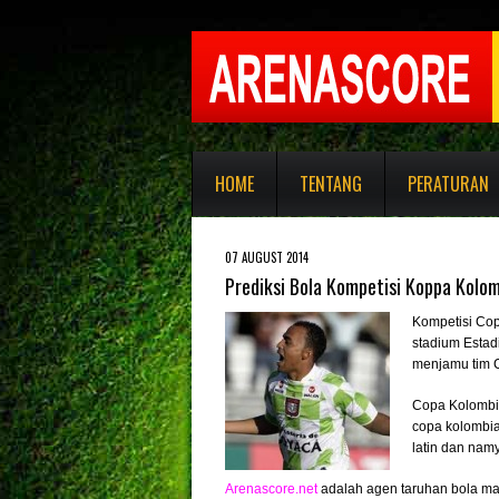
HOME
TENTANG
PERATURAN
07 AUGUST 2014
Prediksi Bola Kompetisi Koppa Kol
Kompetisi Cop
stadium Estad
menjamu tim C
Copa Kolombi
copa kolombia
latin dan nam
Arenascore.net
adalah agen taruhan bola mas