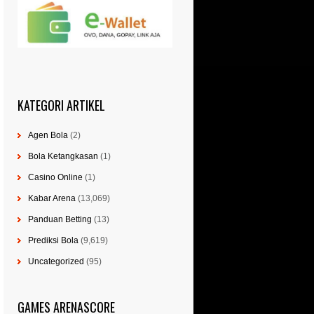
KATEGORI ARTIKEL
Agen Bola
(2)
Bola Ketangkasan
(1)
Casino Online
(1)
Kabar Arena
(13,069)
Panduan Betting
(13)
Prediksi Bola
(9,619)
Uncategorized
(95)
GAMES ARENASCORE