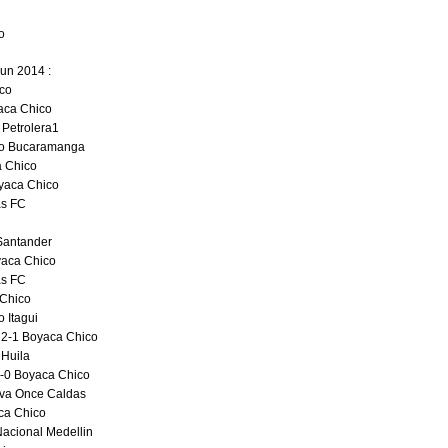
o
hun 2014 :
ico
aca Chico
 Petrolera1
ico Bucaramanga
a Chico
oyaca Chico
as FC
Santander
yaca Chico
as FC
 Chico
 Itagui
a 2-1 Boyaca Chico
 Huila
-0 Boyaca Chico
iva Once Caldas
ca Chico
Nacional Medellin