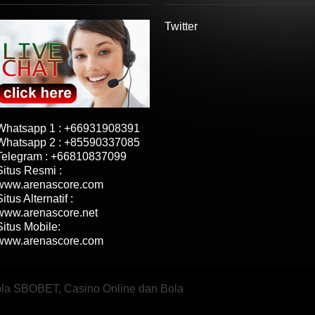
Twitter
Whatsapp 1 :
+66931908391
Whatsapp 2 :
+85590337085
Telegram :
+66810837099
Situs Resmi :
www.arenascore.com
Situs Alternatif :
www.arenascore.net
Situs Mobile:
www.arenascore.com
ola SBOBET, Casino Online dan Bola