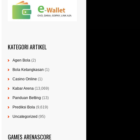
KATEGORI ARTIKEL
Agen Bola
(2)
Bola Ketangkasan
(1)
Casino Online
(1)
Kabar Arena
(13,069)
Panduan Betting
(13)
Prediksi Bola
(9,619)
Uncategorized
(95)
GAMES ARENASCORE