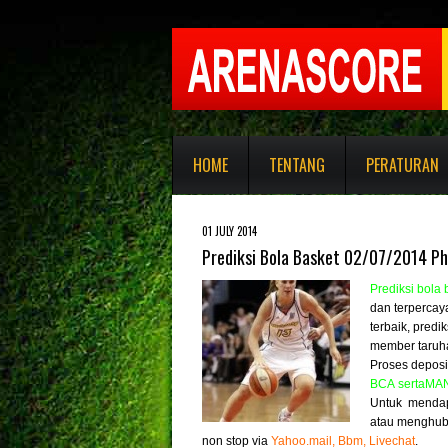
HOME
TENTANG
PERATURAN
01 JULY 2014
Prediksi Bola Basket 02/07/2014 Ph
Prediksi bola 
dan terpercay
terbaik, predi
member taruha
Proses deposi
BCA sertaMA
Untuk mendapa
atau menghu
non stop via
Yahoo.mail
,
Bbm
,
Livechat
.