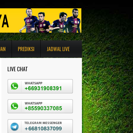
UAN
PREDIKSI
JADWAL LIVE
LIVE CHAT