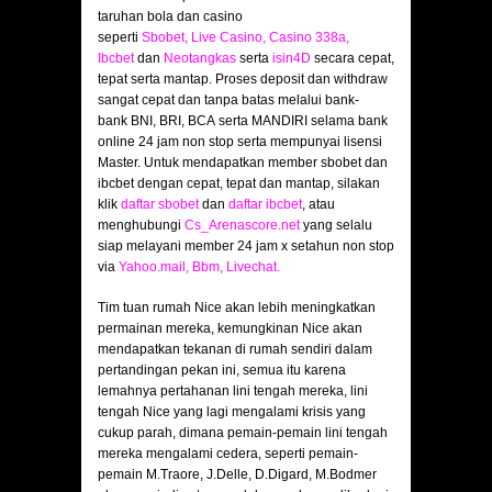
taruhan bola dan casino
seperti
Sbobet
,
Live Casino
,
Casino 338a
,
Ibcbet
dan
Neotangkas
serta
isin4D
secara cepat,
tepat serta mantap. Proses deposit dan withdraw
sangat cepat dan tanpa batas melalui bank-
bank BNI, BRI, BCA serta MANDIRI selama bank
online 24 jam non stop serta mempunyai lisensi
Master. Untuk mendapatkan member sbobet dan
ibcbet dengan cepat, tepat dan mantap, silakan
klik
daftar sbobet
dan
daftar ibcbet
, atau
menghubungi
Cs_Arenascore.net
yang selalu
siap melayani member 24 jam x setahun non stop
via
Yahoo.mail
,
Bbm
,
Livechat.
Tim tuan rumah Nice akan lebih meningkatkan
permainan mereka, kemungkinan Nice akan
mendapatkan tekanan di rumah sendiri dalam
pertandingan pekan ini, semua itu karena
lemahnya pertahanan lini tengah mereka, lini
tengah Nice yang lagi mengalami krisis yang
cukup parah, dimana pemain-pemain lini tengah
mereka mengalami cedera, seperti pemain-
pemain M.Traore, J.Delle, D.Digard, M.Bodmer