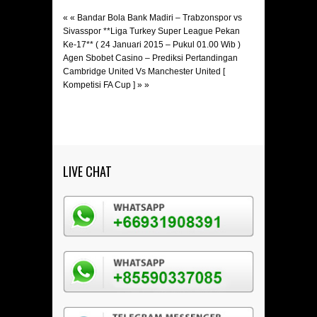
« «
Bandar Bola Bank Madiri – Trabzonspor vs
Sivasspor **Liga Turkey Super League Pekan
Ke-17** ( 24 Januari 2015 – Pukul 01.00 Wib )
Agen Sbobet Casino – Prediksi Pertandingan
Cambridge United Vs Manchester United [
Kompetisi FA Cup ]
» »
LIVE CHAT