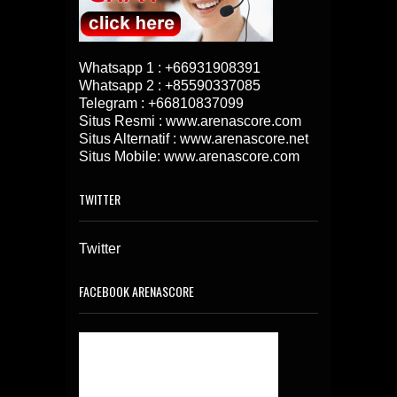
Whatsapp 1 :
+66931908391
Whatsapp 2 :
+85590337085
Telegram :
+66810837099
Situs Resmi : www.arenascore.com
Situs Alternatif : www.arenascore.net
Situs Mobile: www.arenascore.com
TWITTER
Twitter
FACEBOOK ARENASCORE