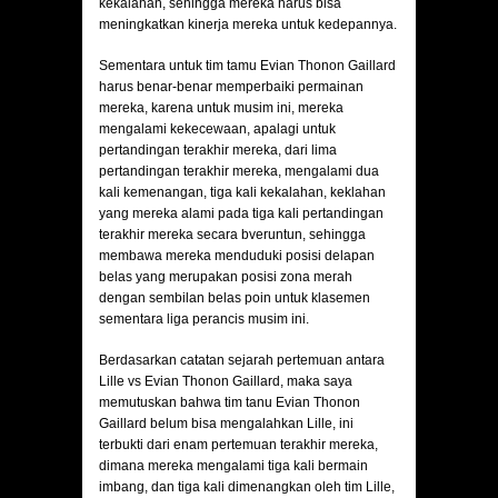
kekalahan, sehingga mereka harus bisa
meningkatkan kinerja mereka untuk kedepannya.
Sementara untuk tim tamu Evian Thonon Gaillard
harus benar-benar memperbaiki permainan
mereka, karena untuk musim ini, mereka
mengalami kekecewaan, apalagi untuk
pertandingan terakhir mereka, dari lima
pertandingan terakhir mereka, mengalami dua
kali kemenangan, tiga kali kekalahan, keklahan
yang mereka alami pada tiga kali pertandingan
terakhir mereka secara bveruntun, sehingga
membawa mereka menduduki posisi delapan
belas yang merupakan posisi zona merah
dengan sembilan belas poin untuk klasemen
sementara liga perancis musim ini.
Berdasarkan catatan sejarah pertemuan antara
Lille vs Evian Thonon Gaillard, maka saya
memutuskan bahwa tim tanu Evian Thonon
Gaillard belum bisa mengalahkan Lille, ini
terbukti dari enam pertemuan terakhir mereka,
dimana mereka mengalami tiga kali bermain
imbang, dan tiga kali dimenangkan oleh tim Lille,