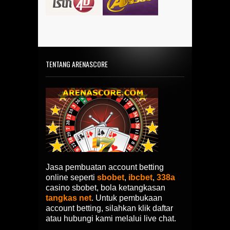
TENTANG ARENASCORE
Jasa pembuatan account betting
online seperti
sbobet
,
ibcbet
,
338a
casino sbobet, bola ketangkasan
tangkas net
. Untuk pembukaan
account betting, silahkan klik daftar
atau hubungi kami melalui live chat.