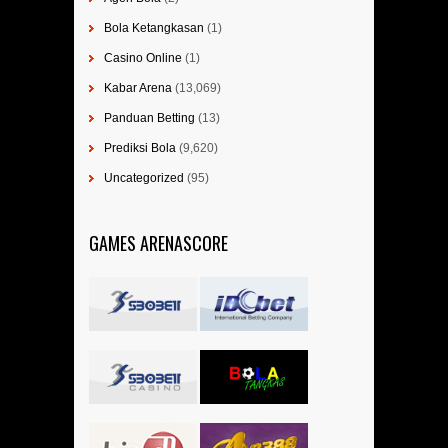
Bola Ketangkasan
(1)
Casino Online
(1)
Kabar Arena
(13,069)
Panduan Betting
(13)
Prediksi Bola
(9,620)
Uncategorized
(95)
GAMES ARENASCORE