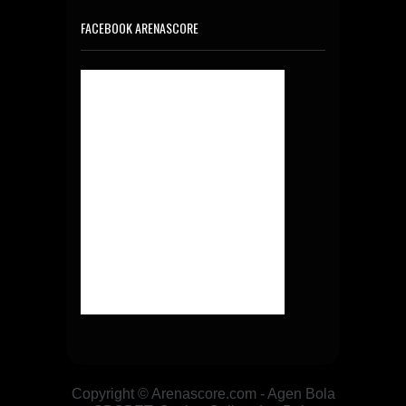
FACEBOOK ARENASCORE
Copyright © Arenascore.com - Agen Bola