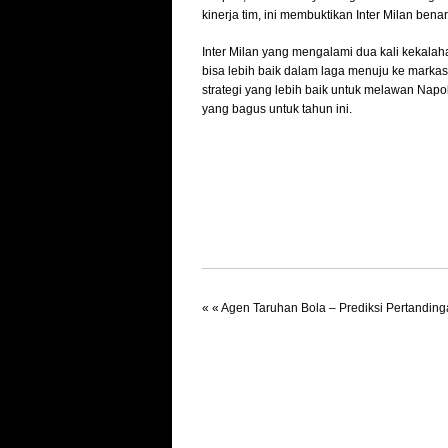
kinerja tim, ini membuktikan Inter Milan be
Inter Milan yang mengalami dua kali kekala
bisa lebih baik dalam laga menuju ke markas
strategi yang lebih baik untuk melawan Nap
yang bagus untuk tahun ini.
« «
Agen Taruhan Bola – Prediksi Pertanding