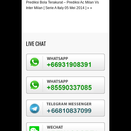
Prediksi Bola Terakurat – Prediksi Ac Milan Vs
Inter Milan [ Serie A Italy 05 Mei 2014 ]
» »
LIVE CHAT