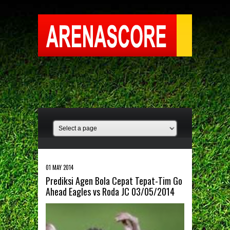
01 MAY 2014
Prediksi Agen Bola Cepat Tepat-Tim Go
Ahead Eagles vs Roda JC 03/05/2014