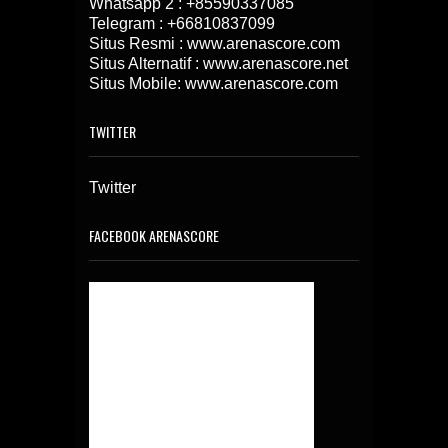
Whatsapp 2 :
+85590337085
Telegram :
+66810837099
Situs Resmi : www.arenascore.com
Situs Alternatif : www.arenascore.net
Situs Mobile: www.arenascore.com
TWITTER
Twitter
FACEBOOK ARENASCORE