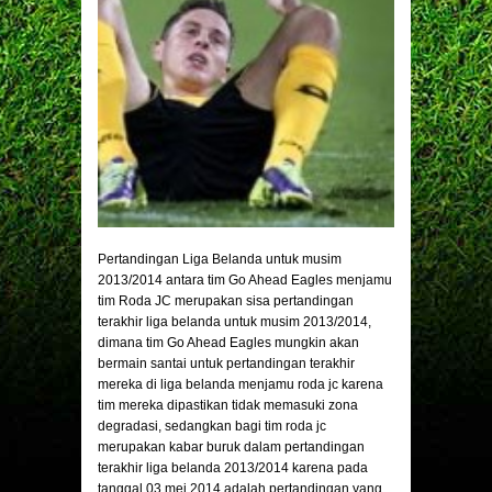
Pertandingan Liga Belanda untuk musim
2013/2014 antara tim Go Ahead Eagles menjamu
tim Roda JC merupakan sisa pertandingan
terakhir liga belanda untuk musim 2013/2014,
dimana tim Go Ahead Eagles mungkin akan
bermain santai untuk pertandingan terakhir
mereka di liga belanda menjamu roda jc karena
tim mereka dipastikan tidak memasuki zona
degradasi, sedangkan bagi tim roda jc
merupakan kabar buruk dalam pertandingan
terakhir liga belanda 2013/2014 karena pada
tanggal 03 mei 2014 adalah pertandingan yang