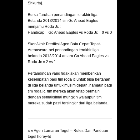
Shkurtaj.
Bursa Taruhan pertandingan terakhir liga
Belanda 2013/2014 tim Go Ahead Eagles
menjamu Roda Jc :
Handicap = Go Ahead Eagles vs Roda Jc = 0 vs 0
Skor Akhir Prediksi Agen Bola Cepat Tepat-
Arenascore-net pertandingan terakhir liga
belanda 2013/2014 antara Go Ahead Eagles vs
Roda Jc = 2 vs 1
Pertandingan yang tidak akan memberikan
kesempatan bagi tim roda jc untuk bisa bertahan
di liga belanda untuk musim depan, namaun bagi
tim roda jc, tim mereka akan tetap bermain
dengan semaksimal mungkin walaupun tim
mereka sudah pasti tersingkir dari liga belanda.
« «
Agen Lamaran Togel – Rules Dan Panduan
togel horey4d