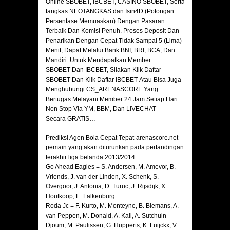
Online SBOBET, IBCBET, CASINO SBOBET, Serta
tangkas NEOTANGKAS dan Isin4D (Potongan
Persentase Memuaskan) Dengan Pasaran
Terbaik Dan Komisi Penuh. Proses Deposit Dan
Penarikan Dengan Cepat Tidak Sampai 5 (Lima)
Menit, Dapat Melalui Bank BNI, BRI, BCA, Dan
Mandiri. Untuk Mendapatkan Member
SBOBET Dan IBCBET, Silakan Klik Daftar
SBOBET Dan Klik Daftar IBCBET Atau Bisa Juga
Menghubungi CS_ARENASCORE Yang
Bertugas Melayani Member 24 Jam Setiap Hari
Non Stop Via YM, BBM, Dan LIVECHAT
Secara GRATIS…
Prediksi Agen Bola Cepat Tepat-arenascore.net
pemain yang akan diturunkan pada pertandingan
terakhir liga belanda 2013/2014
Go Ahead Eagles = S. Andersen, M. Amevor, B.
Vriends, J. van der Linden, X. Schenk, S.
Overgoor, J. Antonia, D. Turuc, J. Rijsdijk, X.
Houtkoop, E. Falkenburg
Roda Jc = F. Kurto, M. Monteyne, B. Biemans, A.
van Peppen, M. Donald, A. Kali, A. Sutchuin
Djoum, M. Paulissen, G. Hupperts, K. Luijckx, V.