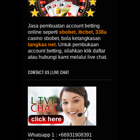
Jasa pembuatan account betting
online seperti
sbobet
,
ibcbet
,
338a
casino sbobet, bola ketangkasan
tangkas net
. Untuk pembukaan
account betting, silahkan klik daftar
atau hubungi kami melalui live chat.
CONTACT US | LIVE CHAT
Whatsapp 1 :
+66931908391