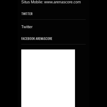
Situs Mobile: www.arenascore.com
TWITTER
Twitter
FACEBOOK ARENASCORE