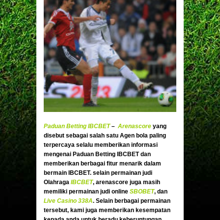
Paduan Betting IBCBET
–
Arenascore
yang
disebut sebagai salah satu Agen bola paling
terpercaya selalu memberikan informasi
mengenai Paduan Betting IBCBET dan
memberikan berbagai fitur menarik dalam
bermain IBCBET. selain permainan judi
Olahraga
IBCBET
, arenascore juga masih
memiliki permainan judi online
SBOBET
, dan
Live Casino 338A
. Selain berbagai permainan
tersebut, kami juga memberikan kesempatan
kepada anda untuk beradu keberuntungan