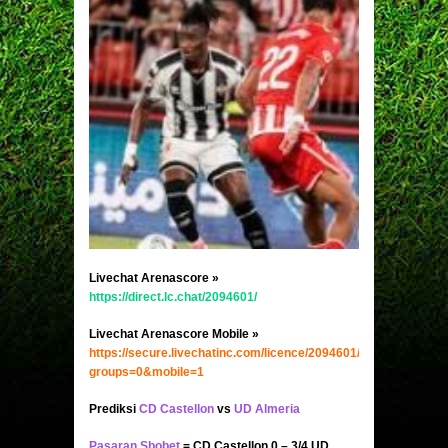
Livechat Arenascore
»
https://direct.lc.chat/2094601/
Livechat Arenascore Mobile
»
https://secure.livechatinc.com/licence/2094601/v2/open_chat.c
groups=0&mobile=1
Prediksi
CD Castellon
vs
UD Almeria
Pasaran Sbobet
=
CD Castellon 0 – 3/4 UD