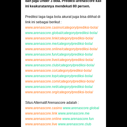
dan juga Under 3 bola. Prediksi arenascore kali
ini keakuratannya mendekati 80 persen.
Prediksi laga-laga bola akurat juga bisa dilihat di
link ini sebagai berikut :
www.arenascore.casino/category/prediksi-bola/
www.arenascore.global/category/prediksi-bola/
www.arenascore.link/category/prediksi-bola/
www.arenascore.me/category/prediksi-bola/
www.arenascore.online/category/prediksi-bola/
www.arenascore.fun/category/prediksi-bola/
www.arenascore.live/category/prediksi-bola/
www.arenascore.club/category/prediksi-bola/
www.arenascore.co/category/prediksi-bola/
www.arenascore.top/category/prediksi-bola/
www.arenascore.com/category/prediksi-bola/
www.arenascore.net/category/prediksi-bola/
www.arenascore.org/category/prediksi-bola/
Situs Alternatif Arenascore adalah :
www.arenascore.casino
www.arenascore.global
www.arenascore.link
www.arenascore.me
www.arenascore.online
www.arenascore.fun
www.arenascore.live
www.arenascore.club