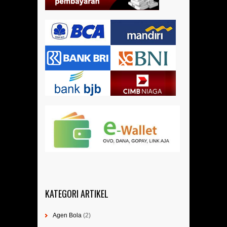
KATEGORI ARTIKEL
Agen Bola
(2)