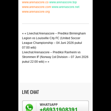
www.arenascore.co
www.arenascore.top
www.arenascore.com
www.arenascore.net
www.arenascore.org
« «
Livechat Arenascore – Prediksi Birmingham
Legion vs Louisville City FC (United Soccer
League Championship – 04 Juni 2026 pukul
07:00 wib)
Livechat Arenascore – Prediksi Ranheim vs
Strommen IF (Norway 1st Division – 07 Juni 2026
pukul 22:00 wib)
» »
LIVE CHAT