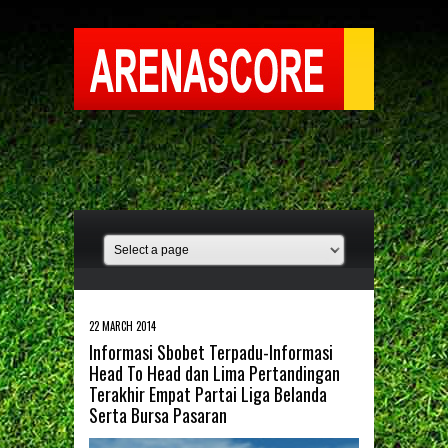
22 MARCH 2014
Informasi Sbobet Terpadu-Informasi
Head To Head dan Lima Pertandingan
Terakhir Empat Partai Liga Belanda
Serta Bursa Pasaran