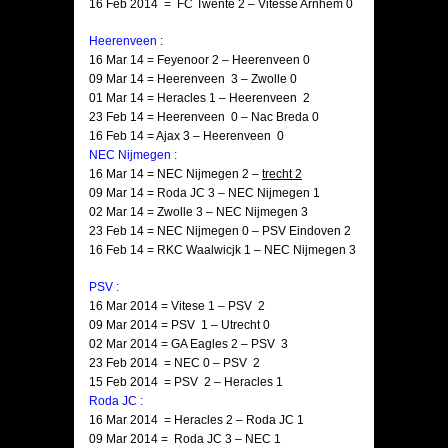
16 Feb 2014 = FC Twente 2 – Vitesse Arnhem 0
Heerenveen
:
16 Mar 14 = Feyenoor 2 – Heerenveen 0
09 Mar 14 = Heerenveen 3 – Zwolle 0
01 Mar 14 = Heracles 1 – Heerenveen 2
23 Feb 14 = Heerenveen 0 – Nac Breda 0
16 Feb 14 = Ajax 3 – Heerenveen 0
NEC Nijmegen :
16 Mar 14 = NEC Nijmegen 2 –
trecht 2
09 Mar 14 = Roda JC 3 – NEC Nijmegen 1
02 Mar 14 = Zwolle 3 – NEC Nijmegen 3
23 Feb 14 = NEC Nijmegen 0 – PSV Eindoven 2
16 Feb 14 = RKC Waalwicjk 1 – NEC Nijmegen 3
PSV :
16 Mar 2014 = Vitese 1 – PSV 2
09 Mar 2014 = PSV 1 – Utrecht 0
02 Mar 2014 = GA Eagles 2 – PSV 3
23 Feb 2014 = NEC 0 – PSV 2
15 Feb 2014 = PSV 2 – Heracles 1
Roda JC :
16 Mar 2014 = Heracles 2 – Roda JC 1
09 Mar 2014 = Roda JC 3 – NEC 1