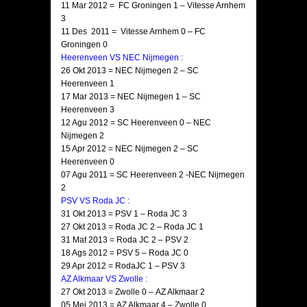
11 Mar 2012 = FC Groningen 1 – Vitesse Arnhem
3
11 Des 2011 = Vitesse Arnhem 0 – FC
Groningen 0
Heerenveen VS NEC Nijmegen :
26 Okt 2013 = NEC Nijmegen 2 – SC
Heerenveen 1
17 Mar 2013 = NEC Nijmegen 1 – SC
Heerenveen 3
12 Agu 2012 = SC Heerenveen 0 – NEC
Nijmegen 2
15 Apr 2012 = NEC Nijmegen 2 – SC
Heerenveen 0
07 Agu 2011 = SC Heerenveen 2 -NEC Nijmegen
2
PSV VS Roda JC :
31 Okt 2013 = PSV 1 – Roda JC 3
27 Okt 2013 = Roda JC 2 – Roda JC 1
31 Mat 2013 = Roda JC 2 – PSV 2
18 Ags 2012 = PSV 5 – Roda JC 0
29 Apr 2012 = RodaJC 1 – PSV 3
AZ Alkmaar VS Zwolle :
27 Okt 2013 = Zwolle 0 – AZ Alkmaar 2
05 Mei 2013 = AZ Alkmaar 4 – Zwolle 0