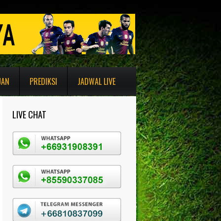
UAN
PREDIKSI
JADWAL LIVE
LIVE CHAT