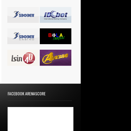
FACEBOOK ARENASCORE