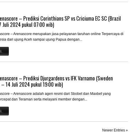
enascore – Prediksi Corinthians SP vs Criciuma EC SC (Brazil
7 Juli 2024 pukul 07:00 wib)
ascore – Arenascore merupakan jasa pelayanan taruhan online Terpercaya di
esia dari ujung Aceh sampai ujung Papua dengan...
A..
renascore – Prediksi Djurgardens vs IFK Varnamo (Sweden
 – 14 Juli 2024 pukul 19:00 wib)
ascore – Arenascore adalah agen resmi dari Sbobet dan Maxbet yang
ercepat dan Teraman serta melayani member dengan...
A..
Newer Entries »