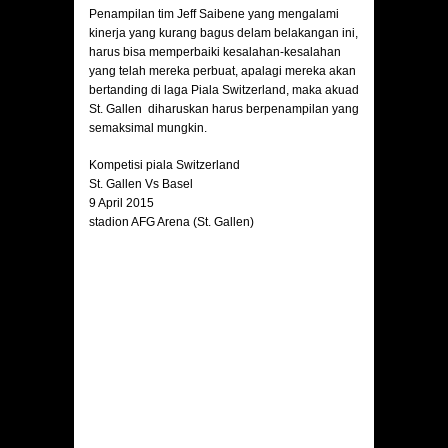
Penampilan tim Jeff Saibene yang mengalami
kinerja yang kurang bagus delam belakangan ini,
harus bisa memperbaiki kesalahan-kesalahan
yang telah mereka perbuat, apalagi mereka akan
bertanding di laga Piala Switzerland, maka akuad
St. Gallen diharuskan harus berpenampilan yang
semaksimal mungkin.
Kompetisi piala Switzerland
St. Gallen Vs Basel
9 April 2015
stadion AFG Arena (St. Gallen)