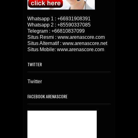
Whatsapp 1 :
+66931908391
Whatsapp 2 :
+85590337085
Telegram :
+66810837099
Situs Resmi : www.arenascore.com
Situs Alternatif : www.arenascore.net
Situs Mobile: www.arenascore.com
TWITTER
Twitter
FACEBOOK ARENASCORE