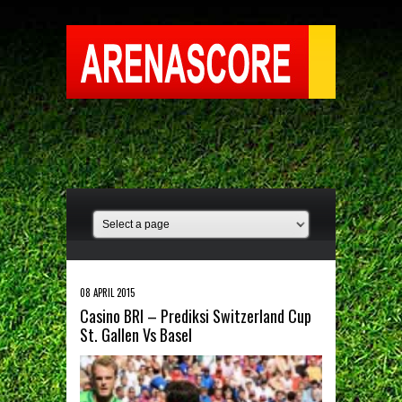
08 APRIL 2015
Casino BRI – Prediksi Switzerland Cup
St. Gallen Vs Basel