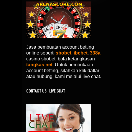
Jasa pembuatan account betting
online seperti
sbobet
,
ibcbet
,
338a
casino sbobet, bola ketangkasan
tangkas net
. Untuk pembukaan
account betting, silahkan klik daftar
atau hubungi kami melalui live chat.
CONTACT US | LIVE CHAT