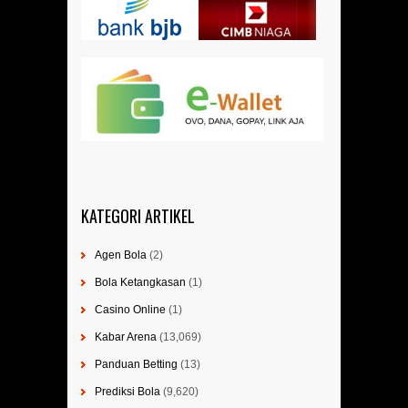
KATEGORI ARTIKEL
Agen Bola
(2)
Bola Ketangkasan
(1)
Casino Online
(1)
Kabar Arena
(13,069)
Panduan Betting
(13)
Prediksi Bola
(9,620)