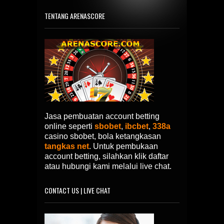
TENTANG ARENASCORE
Jasa pembuatan account betting
online seperti
sbobet
,
ibcbet
,
338a
casino sbobet, bola ketangkasan
tangkas net
. Untuk pembukaan
account betting, silahkan klik daftar
atau hubungi kami melalui live chat.
CONTACT US | LIVE CHAT