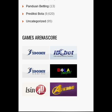
Panduan Betting
(13)
Prediksi Bola
(9,620)
Uncategorized
(95)
GAMES ARENASCORE