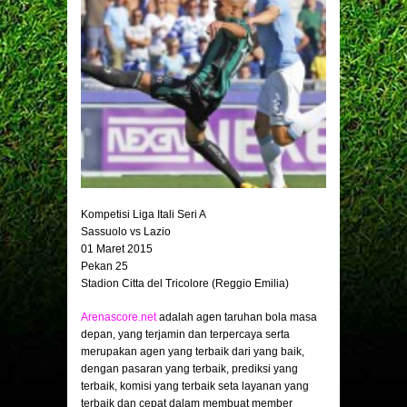
Kompetisi Liga Itali Seri A
Sassuolo vs Lazio
01 Maret 2015
Pekan 25
Stadion Citta del Tricolore (Reggio Emilia)
Arenascore.net
adalah agen taruhan bola masa
depan, yang terjamin dan terpercaya serta
merupakan agen yang terbaik dari yang baik,
dengan pasaran yang terbaik, prediksi yang
terbaik, komisi yang terbaik seta layanan yang
terbaik dan cepat dalam membuat member